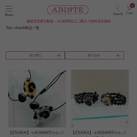
0
Cart
Search
Menu
最短翌営業日配送・11,000円以上ご購入で送料当社負担
Top
shanti商品一覧
並び替え
絞り込み
【ZSiSKA】≪ASHANTI≫レジ
【ZSiSKA】≪ASHANTI≫レジ