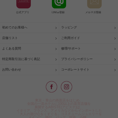
公式アプリ
LINE@登録
メルマガ登録
初めてのお客様へ
ラッピング
店舗リスト
ご利用ガイド
よくある質問
修理/サポート
特定商取引法に基づく表記
プライバシーポリシー
お問い合わせ
コーポレートサイト
東京・青山の路面店をはじめ、
全国の一流ホテルに100以上の直営店舗を
展開するABISTE(アビステ)は、
イタリア、フランス、アメリカなどからインポートした
「大人の遊び心をくすぐる」コスチュームジュエリーを
メインに、時計、バッグ、財布、小物、