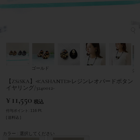
ゴールド
シ
【ZSiSKA】≪ASHANTI≫レジンレオパードボタン
イヤリング/3240012-
¥
11,550
税込
付与ポイント:
116
Pt.
送料込
カラー
選択してください