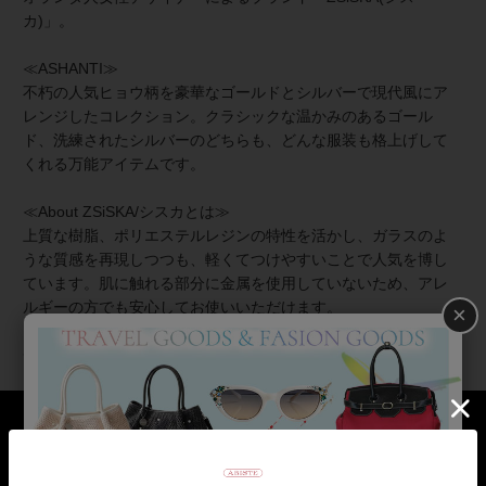
カ)」。
≪ASHANTI≫
不朽の人気ヒョウ柄を豪華なゴールドとシルバーで現代風にア
レンジしたコレクション。クラシックな温かみのあるゴール
ド、洗練されたシルバーのどちらも、どんな服装も格上げして
くれる万能アイテムです。
≪About ZSiSKA/シスカとは≫
上質な樹脂、ポリエステルレジンの特性を活かし、ガラスのよ
うな質感を再現しつつも、軽くてつけやすいことで人気を博し
ています。肌に触れる部分に金属を使用していないため、アレ
ルギーの方でも安心してお使いいただけます。
×
◆シスカについて・コレクション一覧は
＞こちら