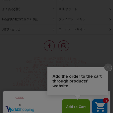
よくある質問
修理/サポート
特定商取引法に基づく表記
プライバシーポリシー
お問い合わせ
コーポレートサイト
東京・青山の路面店をはじめ、
全国の一流ホテルに100以上の直営店舗を
展開するABISTE(アビステ)は、
イタリア、フランス、アメリカなどからインポートした
「大人の遊び心をくすぐる」コスチュームジュエリーを
メインに、時計、バッグ、財布、小物、
レディースウェアや、ここでしか手に入らない
オリジナルアイテムなどを幅広くご用意しています。
公式通販サイトではネックレスやイヤリングをはじめとする
アビステの幅広い商品を取り揃え、
人気ランキングやテレビなどメディア着用商品、
雑誌掲載商品情報を紹介するコンテンツ、
プレゼント包装無料や独自のポイント還元
などのサービスをご提供。
心躍るインポートアクセサリーや時計、小物などで、
お客様の日常をほんの少し豊かにし、
夢やときめきを与えられるよう願っています。