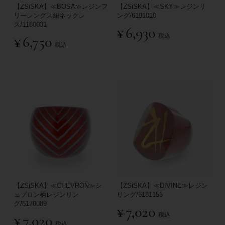
【ZSiSKA】≪BOSA≫レジンフ
【ZSiSKA】≪SKY≫レジンリ
リーレングス紐ネックレ
ング/6191010
ス/1180031
¥
6,930
税込
¥
6,750
税込
【ZSiSKA】≪CHEVRON≫シ
【ZSiSKA】≪DIVINE≫レジン
ェブロン柄レジンリン
リング/6181155
グ/6170089
¥
7,020
税込
¥
7,020
税込