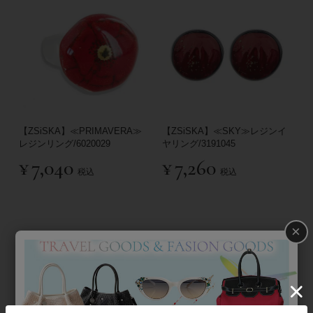
【ZSiSKA】≪PRIMAVERA≫
【ZSiSKA】≪SKY≫レジンイ
レジンリング/6020029
ヤリング/3191045
¥
7,040
¥
7,260
税込
税込
×