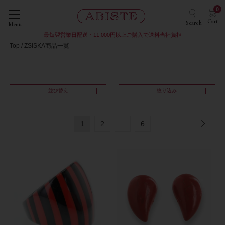
0
Cart
Search
Menu
最短翌営業日配送・11,000円以上ご購入で送料当社負担
Top
ZSiSKA商品一覧
並び替え
絞り込み
1
2
…
6