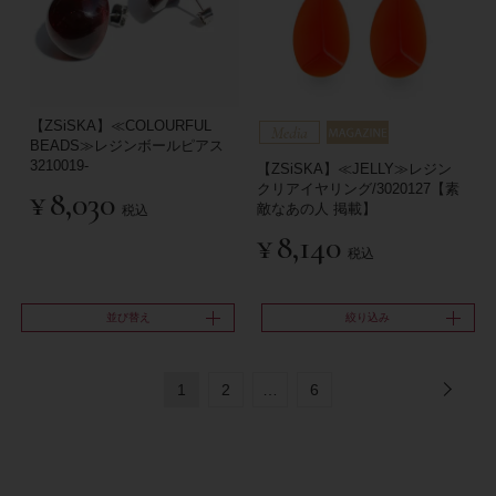
【ZSiSKA】≪COLOURFUL
BEADS≫レジンボールピアス
3210019-
【ZSiSKA】≪JELLY≫レジン
クリアイヤリング/3020127【素
¥
8,030
敵なあの人 掲載】
税込
¥
8,140
税込
並び替え
絞り込み
1
2
…
6