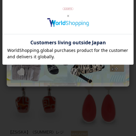
【ZSiSKA】≪MIRAGE≫レジ
【ZSiSKA】《SUMMER》レジ
ンスモールイヤリング/3191036
ンイヤリング/3190122【大人la
farfa 掲載】
¥
7,480
税込
¥
7,560
税込
【ZSiSKA】《SUMMER》レジ