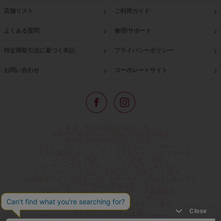
店舗リスト
ご利用ガイド
よくある質問
修理/サポート
特定商取引法に基づく表記
プライバシーポリシー
お問い合わせ
コーポレートサイト
東京・青山の路面店をはじめ、
全国の一流ホテルに100以上の直営店舗を
展開するABISTE(アビステ)は、
イタリア、フランス、アメリカなどからインポートした
「大人の遊び心をくすぐる」コスチュームジュエリーを
メインに、時計、バッグ、財布、小物、
レディースウェアや、ここでしか手に入らない
オリジナルアイテムなどを幅広くご用意しています。
公式通販サイトではネックレスやイヤリングをはじめとする
アビステの幅広い商品を取り揃え、
人気ランキングやテレビなどメディア着用商品、
雑誌掲載商品情報を紹介するコンテンツ、
プレゼント包装無料や独自のポイント還元
などのサービスをご提供。
心躍るインポートアクセサリーや時計、小物などで、