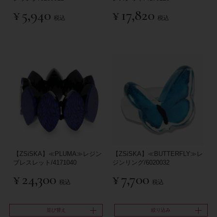
¥
5,940
¥
17,820
税込
税込
【ZSiSKA】≪PLUMA≫レジン
【ZSiSKA】≪BUTTERFLY≫レ
ブレスレット/4171040
ジンリング/6020032
¥
24,300
¥
7,700
税込
税込
並び替え
絞り込み