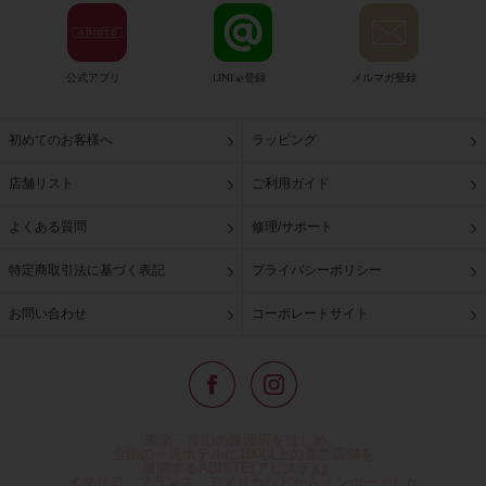
公式アプリ
LINE@登録
メルマガ登録
初めてのお客様へ
ラッピング
店舗リスト
ご利用ガイド
よくある質問
修理/サポート
特定商取引法に基づく表記
プライバシーポリシー
お問い合わせ
コーポレートサイト
東京・青山の路面店をはじめ、
全国の一流ホテルに100以上の直営店舗を
展開するABISTE(アビステ)は、
イタリア、フランス、アメリカなどからインポートした