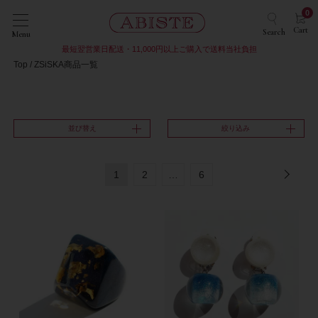
0
Cart
Search
Menu
最短翌営業日配送・11,000円以上ご購入で送料当社負担
Top
ZSiSKA商品一覧
並び替え
絞り込み
1
2
…
6