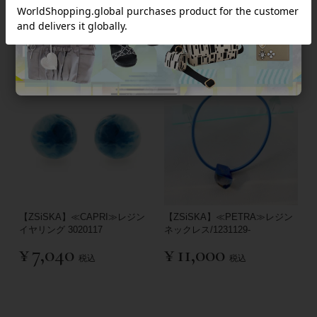
¥
16,200
¥
11,000
税込
税込
【ZSiSKA】≪CAPRI≫レジン
【ZSiSKA】≪PETRA≫レジン
イヤリング 3020117
ネックレス/1231129-
¥
7,040
¥
11,000
税込
税込