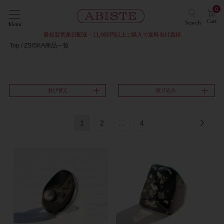
0
Cart
Search
Menu
最短翌営業日配送・11,000円以上ご購入で送料当社負担
Top
ZSiSKA商品一覧
並び替え
絞り込み
1
2
…
4