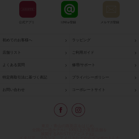
公式アプリ
LINE@登録
メルマガ登録
初めてのお客様へ
ラッピング
店舗リスト
ご利用ガイド
よくある質問
修理/サポート
特定商取引法に基づく表記
プライバシーポリシー
お問い合わせ
コーポレートサイト
東京・青山の路面店をはじめ、
全国の一流ホテルに100以上の直営店舗を
展開するABISTE(アビステ)は、
イタリア、フランス、アメリカなどからインポートした