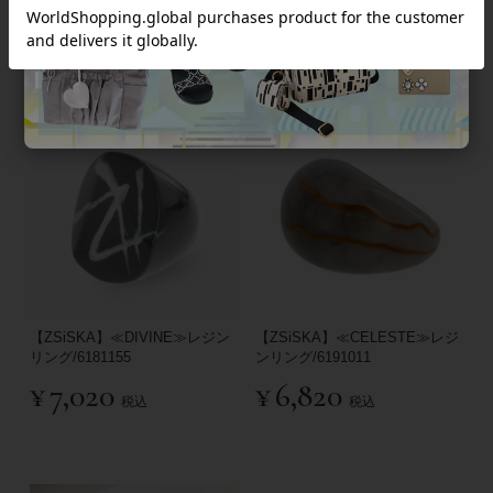
¥
18,700
¥
18,700
税込
税込
【ZSiSKA】≪DIVINE≫レジン
【ZSiSKA】≪CELESTE≫レジ
リング/6181155
ンリング/6191011
¥
7,020
¥
6,820
税込
税込