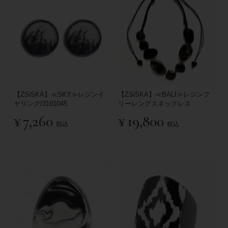
【ZSiSKA】≪SKY≫レジンイ
【ZSiSKA】≪BALI≫レジンフ
ヤリング/3191045
リーレングスネックレス
¥
7,260
¥
19,800
税込
税込