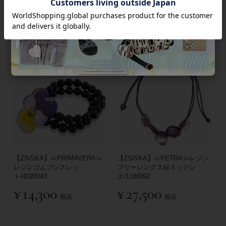
¥
6,480
税込
¥
6,750
税込
【ZSiSKA】≪PRIMAVERA≫
【ZSiSKA】≪PETRA≫レジン
レジンゴムブレスレッ
フリーレングス紐ネックレ
ト/4020043
ス/1180092
¥
14,300
¥
27,500
税込
税込