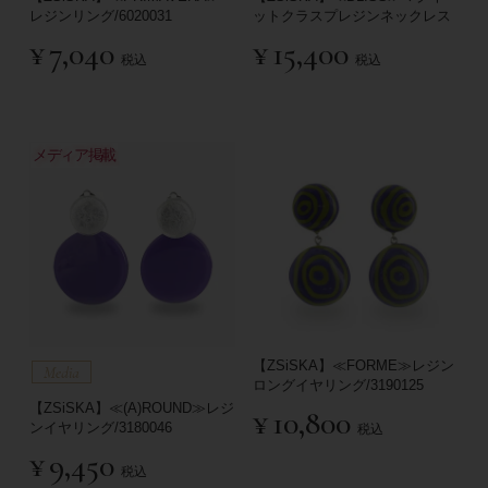
レジンリング/6020031
ットクラスプレジンネックレス
¥
7,040
¥
15,400
税込
税込
メディア掲載
【ZSiSKA】≪FORME≫レジン
ロングイヤリング/3190125
【ZSiSKA】≪(A)ROUND≫レジ
¥
10,800
ンイヤリング/3180046
税込
¥
9,450
税込