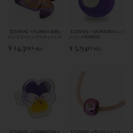
【ZSiSKA】≪FLORA≫花柄レ
【ZSiSKA】≪(A)ROUND≫レジ
ジンフリーレングスネックレス
ンリング/6180012
¥
14,300
¥
5,940
税込
税込
【ZSiSKA】≪PRIMAVERA≫
【ZSiSKA】≪BLISS≫マグネ