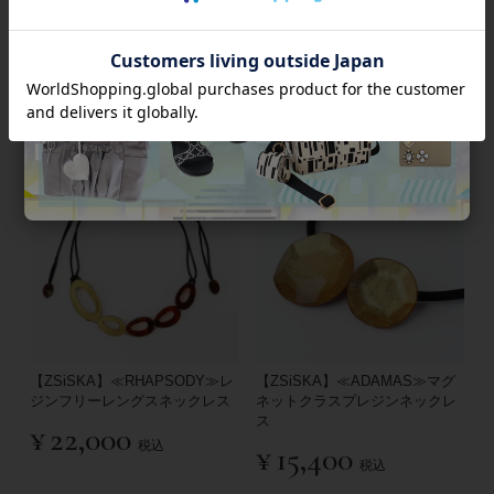
【ZSiSKA】金箔レジンボタン
【ZSiSKA】≪RHAPSODY≫レ
イヤリング/3161130-**
ジンフリーレングスネックレス
¥
8,640
¥
17,600
税込
税込
【ZSiSKA】≪RHAPSODY≫レ
【ZSiSKA】≪ADAMAS≫マグ
ジンフリーレングスネックレス
ネットクラスプレジンネックレ
ス
¥
22,000
税込
¥
15,400
税込