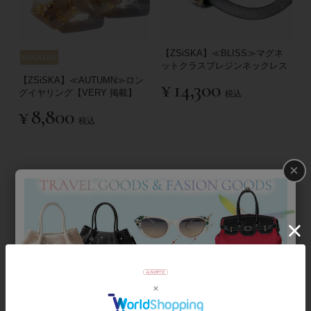
【ZSiSKA】≪BLISS≫マグネ
ットクラスプレジンネックレス
【ZSiSKA】≪AUTUMN≫ロン
¥
14,300
グイヤリング【VERY 掲載】
税込
¥
8,800
税込
×