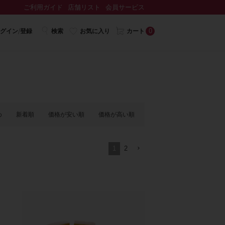
ご利用ガイド
店舗リスト
会員サービス
0
グイン/登録
検索
お気に入り
カート
め
新着順
価格が安い順
価格が高い順
1
2