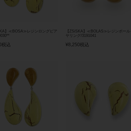
SKA】≪BOSA≫レジンロングピア
【ZSiSKA】≪BOLAS≫レジンボール
030**
ヤリング/3191041
0
税込
¥
8,250
税込