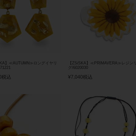
SKA】≪AUTUMN≫ロングイヤリ
【ZSiSKA】≪PRIMAVERA≫レジン
71221
グ/6020030
0
税込
¥
7,040
税込