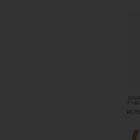
【ZSi
グス紐ネ
¥
6,75