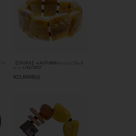
リン
【ZSiSKA】≪AUTUMN≫レジンブレス
レット/4171037
¥
21,600
税込