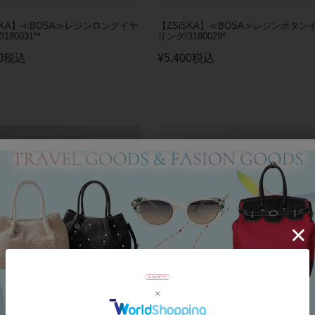
SKA】≪BOSA≫レジンロングイヤ
【ZSiSKA】≪BOSA≫レジンボタン
180031**
リング/3180029*
0
税込
¥
5,400
税込