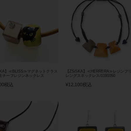
SKA】≪BLISS≫マグネットクラス
【ZSiSKA】≪HERRERA≫レジンフ
モチーフレジンネックレス
レングスネックレス/1191050
00
税込
¥
12,100
税込