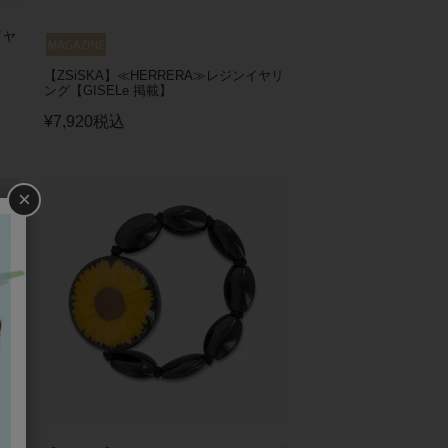
イヤ
【ZSiSKA】≪HERRERA≫レジンイヤリ
ング【GISELe 掲載】
¥
7,920
税込
×