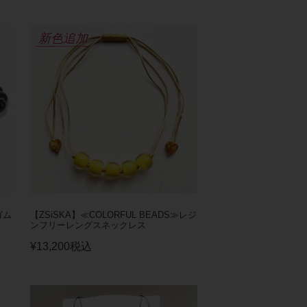
新色追加
ゴム
【ZSiSKA】≪COLORFUL BEADS≫レジ
ンフリーレングスネックレス
¥
13,200
税込