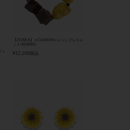
【ZSiSKA】≪CASBAH≫レジンブレスレ
ット/4240002-
ネッ
¥
12,100
税込