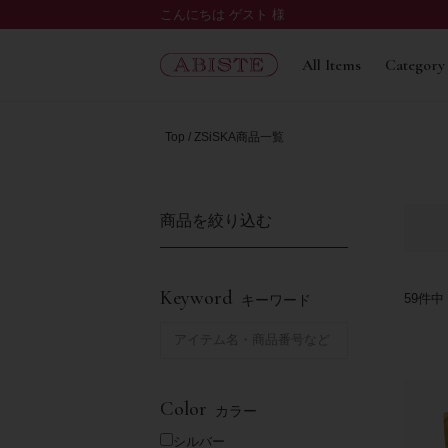
こんにちは ゲスト 様
All Items
Category
Top
ZSiSKA商品一覧
商品を絞り込む
Keyword
59
件中
キーワード
Color
カラー
シルバー