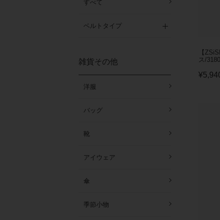
すべて
ベルトタイプ
【ZSi
ス/3180
雑貨その他
¥
5,94
洋服
バッグ
靴
アイウェア
傘
季節小物