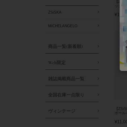
【ZSi
ックレス/
ZSiSKA
¥
13,2
MICHELANGELO
商品一覧(新着順)
Web限定
雑誌掲載商品一覧
全国在庫一点限り
【ZSi
ヴィンテージ
ボールネ
¥
11,0