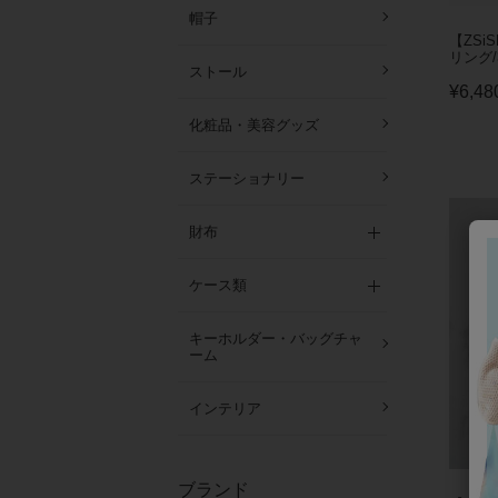
帽子
【ZSi
リング/3
ストール
¥
6,48
化粧品・美容グッズ
ステーショナリー
財布
ケース類
キーホルダー・バッグチャ
ーム
インテリア
ブランド