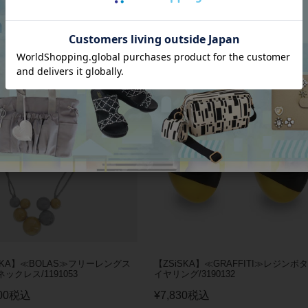
SKA】《BLISS GOLD》ショートネ
【ZSiSKA】≪CASBAH≫レジンロン
1231120-
ヤリング/3240011-
00
税込
¥
13,200
税込
SOLD OUT
SKA】≪BOLAS≫フリーレングス
【ZSiSKA】≪GRAFFITI≫レジンボ
ックレス/1191053
イヤリング/3190132
00
税込
¥
7,830
税込