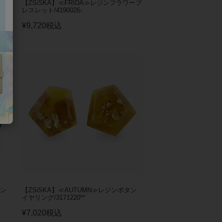
グイ
【ZSiSKA】≪FRIDA≫レジンフラワーブ
レスレット/4190026-
¥
9,720
税込
タン
【ZSiSKA】≪AUTUMN≫レジンボタン
イヤリング/3171220**
¥
7,020
税込