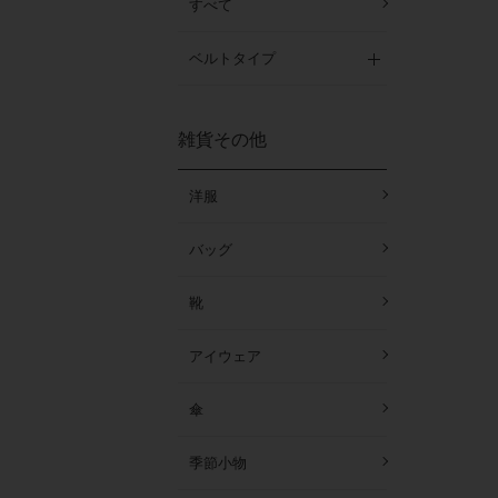
すべて
ベルトタイプ
雑貨その他
洋服
バッグ
靴
アイウェア
傘
季節小物