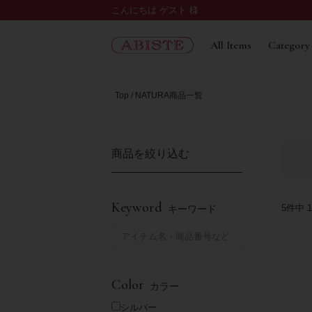
こんにちは ゲスト 様
All Items
Category
Top
NATURA商品一覧
商品を絞り込む
Keyword
5
件中
1
キーワード
Color
カラー
シルバー