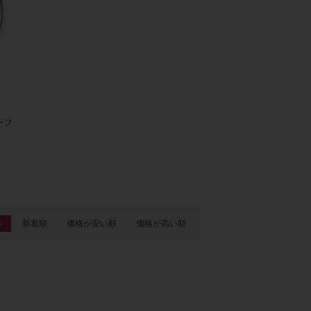
ーフ
め
新着順
価格が安い順
価格が高い順