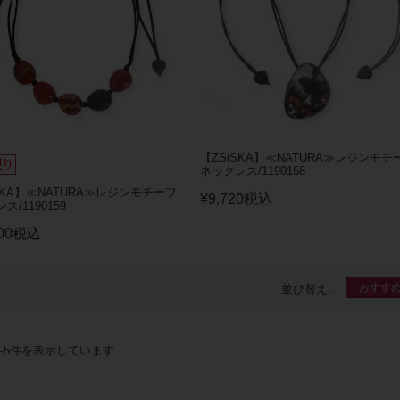
【ZSiSKA】≪NATURA≫レジンモチ
ネックレス/1190158
SKA】≪NATURA≫レジンモチーフ
¥
9,720
税込
ス/1190159
00
税込
おすす
並び替え
-
5