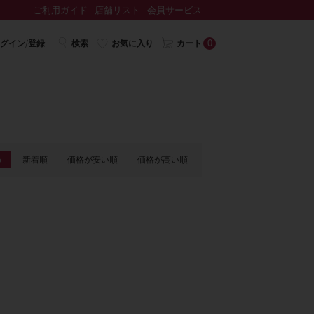
ご利用ガイド
店舗リスト
会員サービス
0
グイン/登録
検索
お気に入り
カート
め
新着順
価格が安い順
価格が高い順