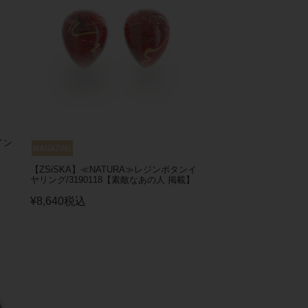
イン
【ZSiSKA】≪NATURA≫レジンボタンイ
ヤリング/3190118【素敵なあの人 掲載】
¥
8,640
税込