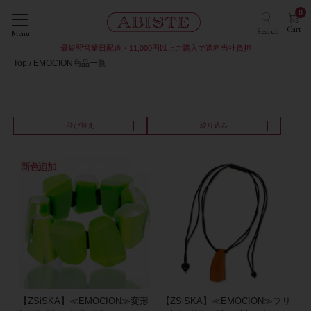
0
Cart
Search
Menu
最短翌営業日配送・11,000円以上ご購入で送料当社負担
Top
EMOCION商品一覧
並び替え
絞り込み
新色追加
【ZSiSKA】≪EMOCION≫変形
【ZSiSKA】≪EMOCION≫フリ