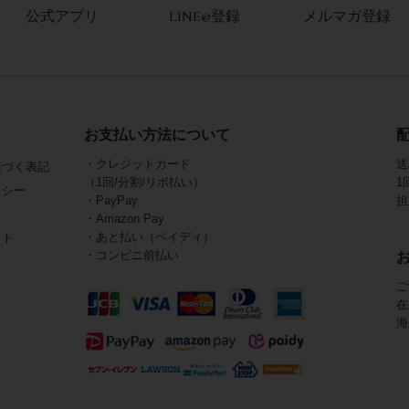
公式アプリ
LINE@登録
メルマガ登録
お支払い方法について
・クレジットカード
送
基づく表記
（1回/分割/リボ払い）
1
リシー
・PayPay
担
・Amazon Pay
・あと払い（ペイディ）
イト
・コンビニ前払い
ご
在
海