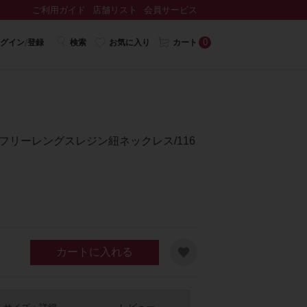
ご利用ガイド
店舗リスト
会員サービス
0
グイン/登録
検索
お気に入り
カート
N≫フリーレングスレジン紐ネックレス/116
カートに入れる