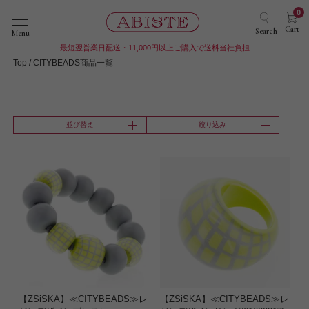
0
Cart
Search
Menu
最短翌営業日配送・11,000円以上ご購入で送料当社負担
Top
CITYBEADS商品一覧
並び替え
絞り込み
【ZSiSKA】≪CITYBEADS≫レ
【ZSiSKA】≪CITYBEADS≫レ