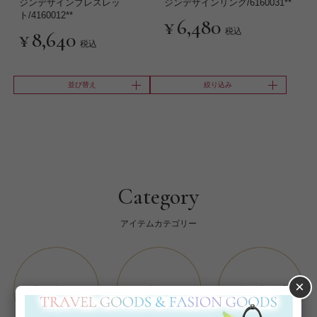
ジンデザインブレスレッ
ジンデザインリング/6160031**
ト/4160012**
¥
6,480
税込
¥
8,640
税込
並び替え
絞り込み
Category
アイテムカテゴリー
×