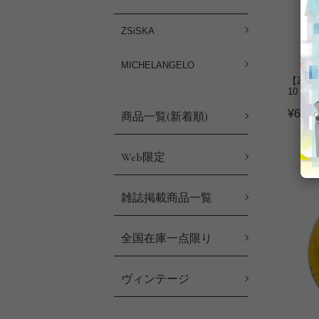
ZSiSKA
MICHELANGELO
【ZSi
10
¥
6,93
商品一覧(新着順)
Web限定
雑誌掲載商品一覧
全国在庫一点限り
ヴィンテージ