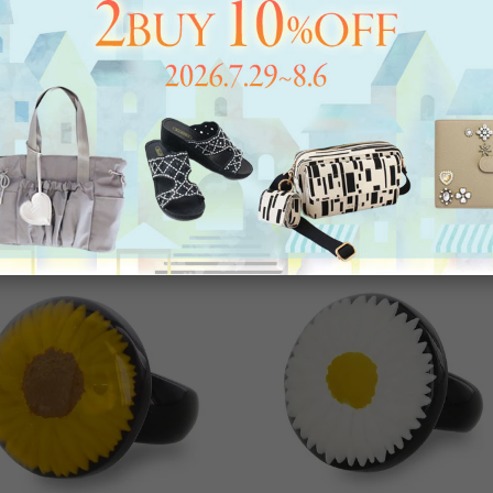
SKA】≪SKY≫レジンリング/61910
【ZSiSKA】≪CELESTE≫レジンリン
6191011
0
税込
¥
6,820
税込