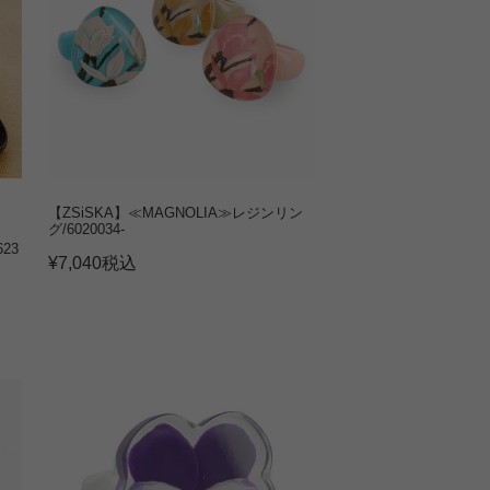
【ZSiSKA】≪MAGNOLIA≫レジンリン
グ/6020034-
23
¥
7,040
税込