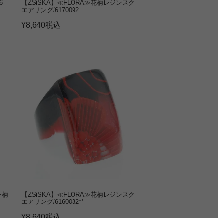
6
【ZSiSKA】≪FLORA≫花柄レジンスク
エアリング/6170092
¥
8,640
税込
ン柄
【ZSiSKA】≪FLORA≫花柄レジンスク
エアリング/6160032**
¥
8,640
税込