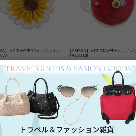
SKA】≪PRIMAVERA≫レジンリン
【ZSiSKA】≪PRIMAVERA≫レジン
030
グ/6020029
0
税込
¥
7,040
税込