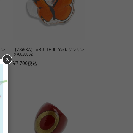
リン
【ZSiSKA】≪BUTTERFLY≫レジンリン
グ/6020032
×
¥
7,700
税込