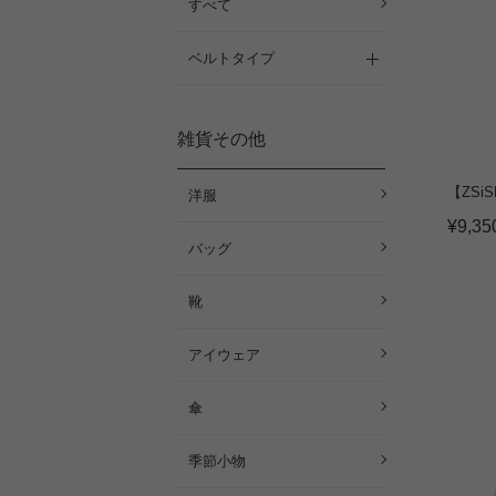
すべて
ベルトタイプ
雑貨その他
【ZSi
洋服
¥
9,35
バッグ
靴
アイウェア
傘
季節小物