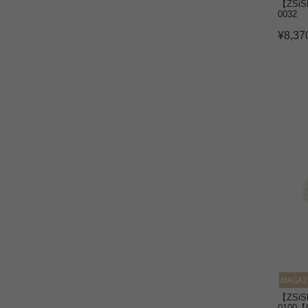
【ZSi
0032
¥
8,37
【ZSi
0100【