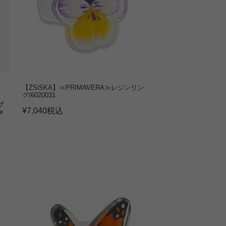
【ZSiSKA】≪PRIMAVERA≫レジンリン
グ/6020031
ザ
¥
7,040
税込
e