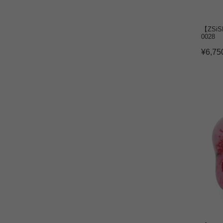
【ZSi
0028
¥
6,75