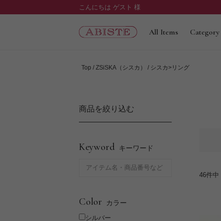
こんにちは ゲスト 様
All Items
Category
Top
ZSiSKA（シスカ）
シスカ>リング
商品を絞り込む
Keyword
キーワード
46
件中
Color
カラー
シルバー