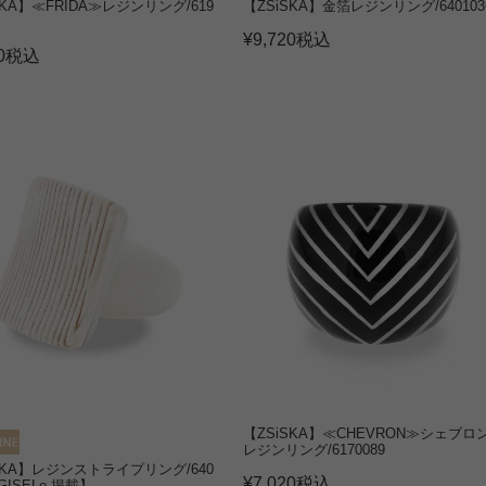
SKA】≪FRIDA≫レジンリング/619
【ZSiSKA】金箔レジンリング/640103
¥
9,720
税込
0
税込
【ZSiSKA】≪CHEVRON≫シェブロ
レジンリング/6170089
SKA】レジンストライプリング/640
¥
7,020
税込
GISELe 掲載】