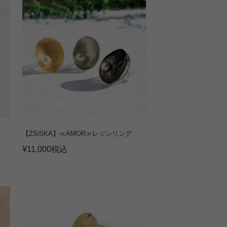
【ZSiSKA】≪AMOR≫レジンリング
¥
11,000
税込