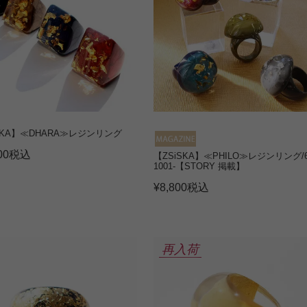
SKA】≪DHARA≫レジンリング
00
税込
【ZSiSKA】≪PHILO≫レジンリング/6
1001-【STORY 掲載】
¥
8,800
税込
再入荷