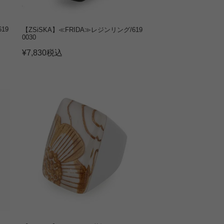
19
【ZSiSKA】≪FRIDA≫レジンリング/619
0030
¥
7,830
税込