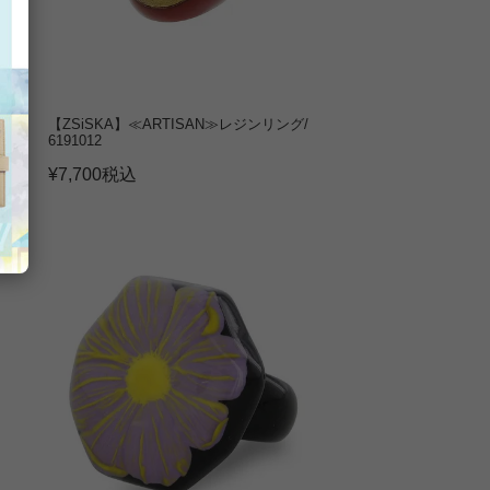
グ/
【ZSiSKA】≪ARTISAN≫レジンリング/
6191012
¥
7,700
税込