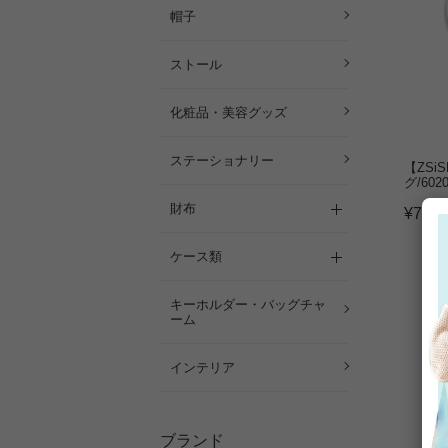
帽子
ストール
化粧品・美容グッズ
ステーショナリー
【ZSi
グ/6020
財布
¥
7,04
ケース類
キーホルダー・バッグチャ
ーム
インテリア
ブランド