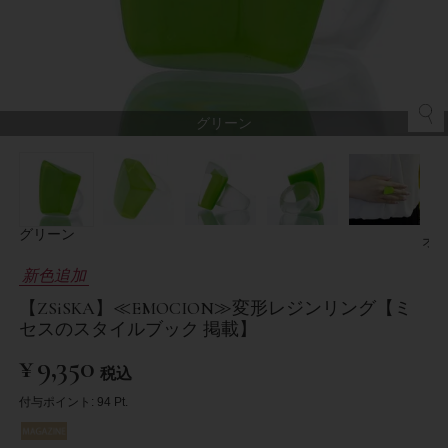
グリーン
グリーン
オ
新色追加
【ZSiSKA】≪EMOCION≫変形レジンリング【ミ
セスのスタイルブック 掲載】
¥
9,350
税込
付与ポイント:
94
Pt.