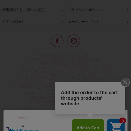
特定商取引法に基づく表記
プライバシーポリシー
お問い合わせ
コーポレートサイト
東京・青山の路面店をはじめ、
全国の一流ホテルに100以上の直営店舗を
展開するABISTE(アビステ)は、
イタリア、フランス、アメリカなどからインポートした
「大人の遊び心をくすぐる」コスチュームジュエリーを
メインに、時計、バッグ、財布、小物、
レディースウェアや、ここでしか手に入らない
オリジナルアイテムなどを幅広くご用意しています。
公式通販サイトではネックレスやイヤリングをはじめとする
アビステの幅広い商品を取り揃え、
人気ランキングやテレビなどメディア着用商品、
雑誌掲載商品情報を紹介するコンテンツ、
プレゼント包装無料や独自のポイント還元
などのサービスをご提供。
心躍るインポートアクセサリーや時計、小物などで、
お客様の日常をほんの少し豊かにし、
夢やときめきを与えられるよう願っています。
◆ギフトラッピング無料/11,000円以上のご注文で送料無料◆