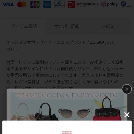
アイテム説明
サイズ・詳細
レビュー
オランダ人女性デザイナーによるブランド「ZSiSKA(シス
カ)」。
カラーレジンに透明のレジンを流すことで、みずみずしく透明
感のあるデザインに仕上げた個性的なリング。鮮やかなカラー
が手元を明るく華やかにしてくれます。ガラスよりも透明度の
高いレジン素材は、ガラスほど重くもなく身に着けやすいの
×
で、扱いやすくオススメの素材です。
≪About ZSiSKA/シスカとは≫
上質な樹脂、ポリエステルレジンの特性を活かし、ガラスのよ
うな質感を再現しつつも、軽くてつけやすいことで人気を博し
ています。肌に触れる部分に金属を使用していないため、アレ
ルギーの方でも安心してお使いいただけます。