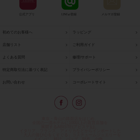
公式アプリ
LINE@登録
メルマガ登録
初めてのお客様へ
ラッピング
店舗リスト
ご利用ガイド
よくある質問
修理/サポート
特定商取引法に基づく表記
プライバシーポリシー
お問い合わせ
コーポレートサイト
東京・青山の路面店をはじめ、
全国の一流ホテルに100以上の直営店舗を
展開するABISTE(アビステ)は、
イタリア、フランス、アメリカなどからインポートした
「大人の遊び心をくすぐる」コスチュームジュエリーを
メインに、時計、バッグ、財布、小物、