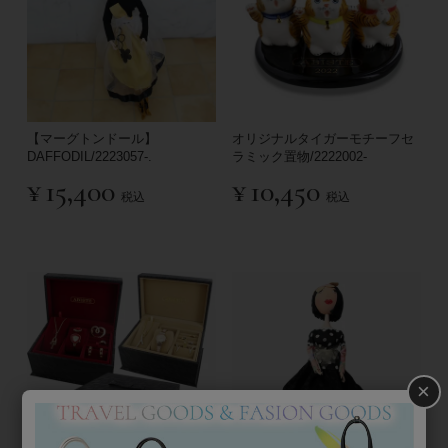
【マーグトンドール】
オリジナルタイガーモチーフセ
DAFFODIL/2223057-.
ラミック置物/2222002-
¥
15,400
¥
10,450
税込
税込
×