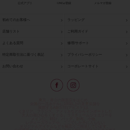
公式アプリ
LINE@登録
メルマガ登録
初めてのお客様へ
ラッピング
店舗リスト
ご利用ガイド
よくある質問
修理/サポート
特定商取引法に基づく表記
プライバシーポリシー
お問い合わせ
コーポレートサイト
東京・青山の路面店をはじめ、
全国の一流ホテルに100以上の直営店舗を
展開するABISTE(アビステ)は、
イタリア、フランス、アメリカなどからインポートした
「大人の遊び心をくすぐる」コスチュームジュエリーを
メインに、時計、バッグ、財布、小物、
レディースウェアや、ここでしか手に入らない
オリジナルアイテムなどを幅広くご用意しています。