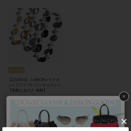
【ZSiSKA】≪AMOR≫マグネ
ットクラスプレジンネックレス
【素敵なあの人 掲載】
×
¥
24,200
税込
並び替え
絞り込み