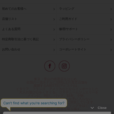
初めてのお客様へ
ラッピング
店舗リスト
ご利用ガイド
よくある質問
修理/サポート
特定商取引法に基づく表記
プライバシーポリシー
お問い合わせ
コーポレートサイト
東京・青山の路面店をはじめ、
全国の一流ホテルに100以上の直営店舗を
展開するABISTE(アビステ)は、
イタリア、フランス、アメリカなどからインポートした
「大人の遊び心をくすぐる」コスチュームジュエリーを
メインに、時計、バッグ、財布、小物、
レディースウェアや、ここでしか手に入らない
オリジナルアイテムなどを幅広くご用意しています。
公式通販サイトではネックレスやイヤリングをはじめとする
アビステの幅広い商品を取り揃え、
人気ランキングやテレビなどメディア着用商品、