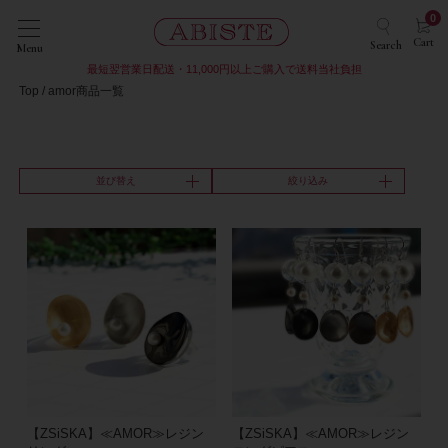
0
Cart
Search
Menu
最短翌営業日配送・11,000円以上ご購入で送料当社負担
Top
amor商品一覧
並び替え
絞り込み
【ZSiSKA】≪AMOR≫レジン
【ZSiSKA】≪AMOR≫レジン