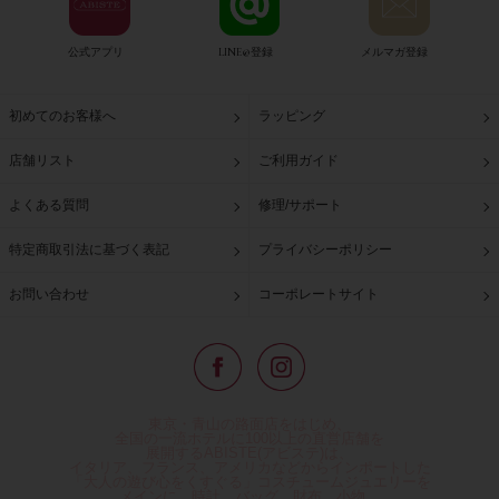
公式アプリ
LINE@登録
メルマガ登録
初めてのお客様へ
ラッピング
店舗リスト
ご利用ガイド
よくある質問
修理/サポート
特定商取引法に基づく表記
プライバシーポリシー
お問い合わせ
コーポレートサイト
東京・青山の路面店をはじめ、
全国の一流ホテルに100以上の直営店舗を
展開するABISTE(アビステ)は、
イタリア、フランス、アメリカなどからインポートした
「大人の遊び心をくすぐる」コスチュームジュエリーを
メインに、時計、バッグ、財布、小物、