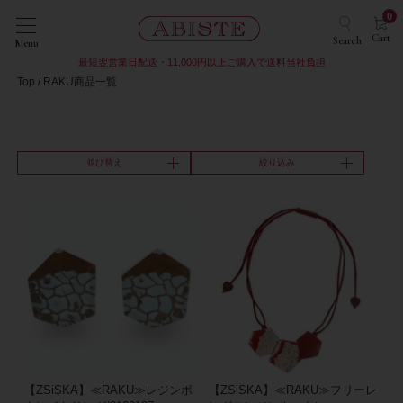
0
Cart
Search
Menu
最短翌営業日配送・11,000円以上ご購入で送料当社負担
Top
RAKU商品一覧
並び替え
絞り込み
【ZSiSKA】≪RAKU≫レジンボ
【ZSiSKA】≪RAKU≫フリーレ