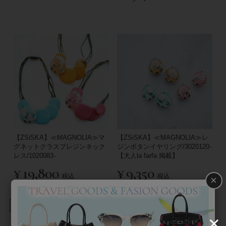
【ZSiSKA】≪MAGNOLIA≫マ
【ZSiSKA】≪MAGNOLIA≫レ
グネットクラスプレジンネック
ジンボタンイヤリング/3020120-
レス/1020083-
【大人la farfa 掲載】
¥
19,800
¥
9,350
税込
税込
×
並び替え
絞り込み