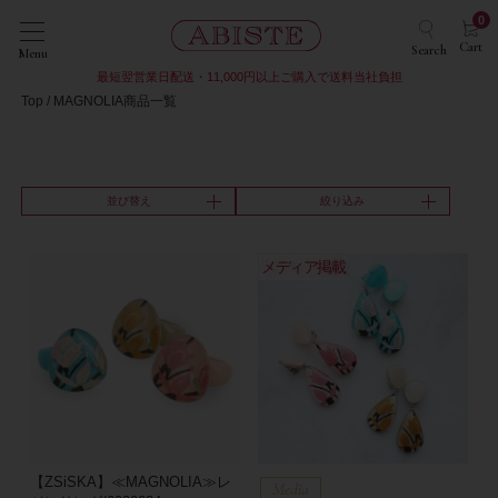
0
Cart
Search
Menu
最短翌営業日配送・11,000円以上ご購入で送料当社負担
Top
MAGNOLIA商品一覧
並び替え
絞り込み
メディア掲載
【ZSiSKA】≪MAGNOLIA≫レ