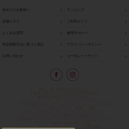
初めてのお客様へ
ラッピング
店舗リスト
ご利用ガイド
よくある質問
修理/サポート
特定商取引法に基づく表記
プライバシーポリシー
お問い合わせ
コーポレートサイト
東京・青山の路面店をはじめ、
全国の一流ホテルに100以上の直営店舗を
展開するABISTE(アビステ)は、
イタリア、フランス、アメリカなどからインポートした
「大人の遊び心をくすぐる」コスチュームジュエリーを
メインに、時計、バッグ、財布、小物、
レディースウェアや、ここでしか手に入らない
オリジナルアイテムなどを幅広くご用意しています。
公式通販サイトではネックレスやイヤリングをはじめとする
アビステの幅広い商品を取り揃え、
人気ランキングやテレビなどメディア着用商品、