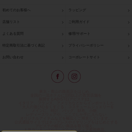
初めてのお客様へ
ラッピング
店舗リスト
ご利用ガイド
よくある質問
修理/サポート
特定商取引法に基づく表記
プライバシーポリシー
お問い合わせ
コーポレートサイト
東京・青山の路面店をはじめ、
全国の一流ホテルに100以上の直営店舗を
展開するABISTE(アビステ)は、
イタリア、フランス、アメリカなどからインポートした
「大人の遊び心をくすぐる」コスチュームジュエリーを
メインに、時計、バッグ、財布、小物、
レディースウェアや、ここでしか手に入らない
オリジナルアイテムなどを幅広くご用意しています。
公式通販サイトではネックレスやイヤリングをはじめとする
アビステの幅広い商品を取り揃え、
人気ランキングやテレビなどメディア着用商品、