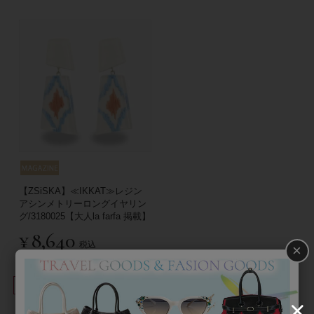
【ZSiSKA】≪IKKAT≫レジン
アシンメトリーロングイヤリン
グ/3180025【大人la farfa 掲載】
¥
8,640
税込
×
並び替え
絞り込み