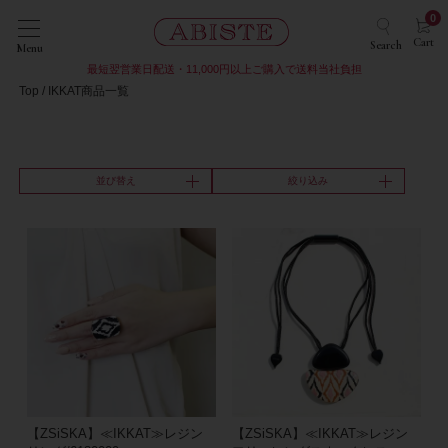
0
Cart
Search
Menu
最短翌営業日配送・11,000円以上ご購入で送料当社負担
Top
IKKAT商品一覧
並び替え
絞り込み
【ZSiSKA】≪IKKAT≫レジン
【ZSiSKA】≪IKKAT≫レジン