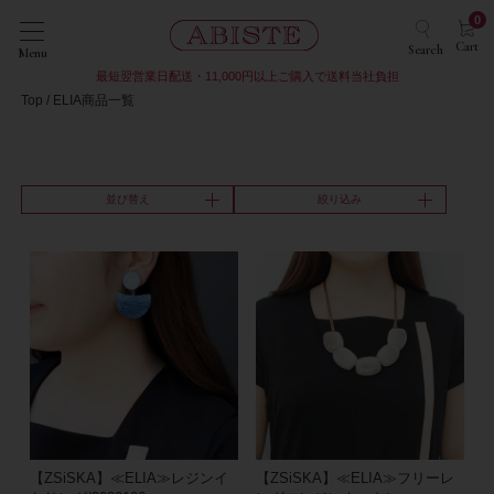
0
Cart
Search
Menu
最短翌営業日配送・11,000円以上ご購入で送料当社負担
Top
ELIA商品一覧
並び替え
絞り込み
【ZSiSKA】≪ELIA≫レジンイ
【ZSiSKA】≪ELIA≫フリーレ