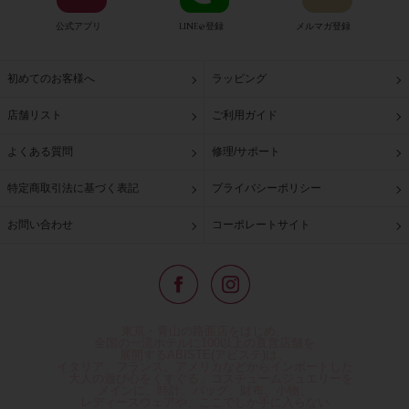
公式アプリ
LINE@登録
メルマガ登録
初めてのお客様へ
ラッピング
店舗リスト
ご利用ガイド
よくある質問
修理/サポート
特定商取引法に基づく表記
プライバシーポリシー
お問い合わせ
コーポレートサイト
東京・青山の路面店をはじめ、
全国の一流ホテルに100以上の直営店舗を
展開するABISTE(アビステ)は、
イタリア、フランス、アメリカなどからインポートした
「大人の遊び心をくすぐる」コスチュームジュエリーを
メインに、時計、バッグ、財布、小物、
レディースウェアや、ここでしか手に入らない