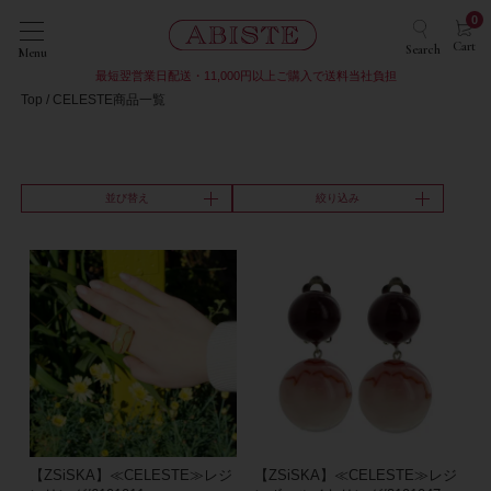
0
Cart
Search
Menu
最短翌営業日配送・11,000円以上ご購入で送料当社負担
Top
CELESTE商品一覧
並び替え
絞り込み
【ZSiSKA】≪CELESTE≫レジ
【ZSiSKA】≪CELESTE≫レジ