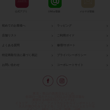
公式アプリ
LINE@登録
メルマガ登録
初めてのお客様へ
ラッピング
店舗リスト
ご利用ガイド
よくある質問
修理/サポート
特定商取引法に基づく表記
プライバシーポリシー
お問い合わせ
コーポレートサイト
東京・青山の路面店をはじめ、
全国の一流ホテルに100以上の直営店舗を
展開するABISTE(アビステ)は、
イタリア、フランス、アメリカなどからインポートした
「大人の遊び心をくすぐる」コスチュームジュエリーを
メインに、時計、バッグ、財布、小物、