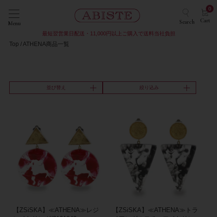
0
Cart
Search
Menu
最短翌営業日配送・11,000円以上ご購入で送料当社負担
Top
ATHENA商品一覧
並び替え
絞り込み
【ZSiSKA】≪ATHENA≫レジ
【ZSiSKA】≪ATHENA≫トラ