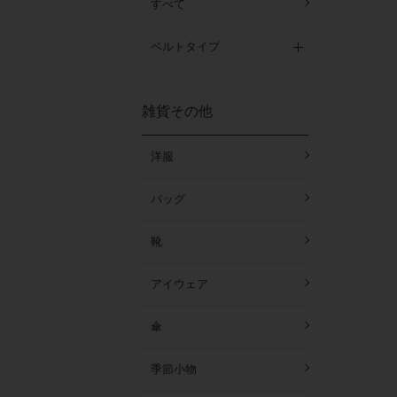
すべて
ベルトタイプ
雑貨その他
洋服
バッグ
靴
アイウェア
傘
季節小物