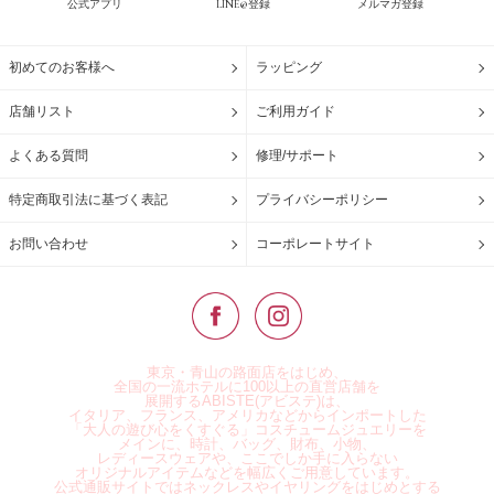
公式アプリ
LINE@登録
メルマガ登録
初めてのお客様へ
ラッピング
店舗リスト
ご利用ガイド
よくある質問
修理/サポート
特定商取引法に基づく表記
プライバシーポリシー
お問い合わせ
コーポレートサイト
東京・青山の路面店をはじめ、
全国の一流ホテルに100以上の直営店舗を
展開するABISTE(アビステ)は、
イタリア、フランス、アメリカなどからインポートした
「大人の遊び心をくすぐる」コスチュームジュエリーを
メインに、時計、バッグ、財布、小物、
レディースウェアや、ここでしか手に入らない
オリジナルアイテムなどを幅広くご用意しています。
公式通販サイトではネックレスやイヤリングをはじめとする