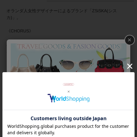
オランダ人女性デザイナーによるブランド「ZSiSKA(シス
カ)」。
《CHORUS》
×
About ZSiSKA/シスカとは
上質な樹脂、ポリエステルレジンの特性を活かし、ガラスのよ
うな質感を再現しつつも、軽くてつけやすいことで人気を博し
ています。
商品番号
3191050
返品について