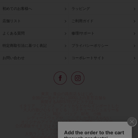
初めてのお客様へ
ラッピング
店舗リスト
ご利用ガイド
よくある質問
修理/サポート
特定商取引法に基づく表記
プライバシーポリシー
お問い合わせ
コーポレートサイト
東京・青山の路面店をはじめ、
全国の一流ホテルに100以上の直営店舗を
展開するABISTE(アビステ)は、
イタリア、フランス、アメリカなどからインポートした
「大人の遊び心をくすぐる」コスチュームジュエリーを
メインに、時計、バッグ、財布、小物、
レディースウェアや、ここでしか手に入らない
オリジナルアイテムなどを幅広くご用意しています。
公式通販サイトではネックレスやイヤリングをはじめとする
アビステの幅広い商品を取り揃え、
人気ランキングやテレビなどメディア着用商品、
雑誌掲載商品情報を紹介するコンテンツ、