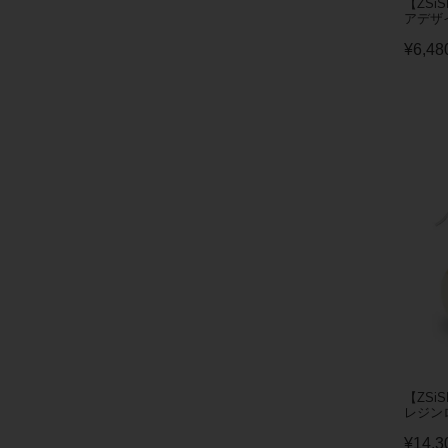
【ZSi
アデザイ
¥
6,48
【ZSi
レジンロ
¥
14,3