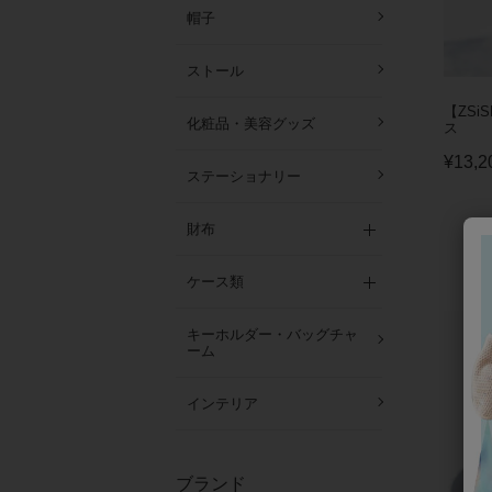
帽子
ストール
【ZSi
化粧品・美容グッズ
ス
¥
13,2
ステーショナリー
財布
ケース類
キーホルダー・バッグチャ
ーム
インテリア
ブランド