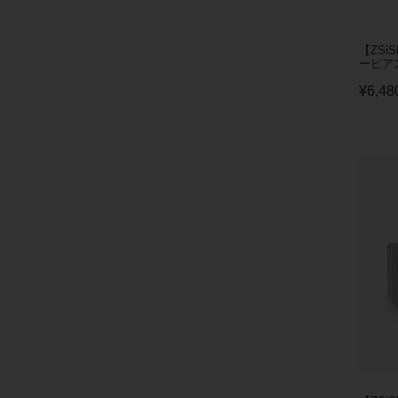
【ZSi
ーピアス/
¥
6,48