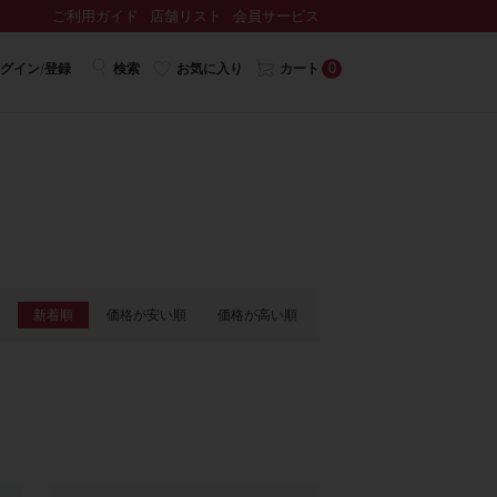
ご利用ガイド
店舗リスト
会員サービス
0
グイン/登録
検索
お気に入り
カート
新着順
価格が安い順
価格が高い順