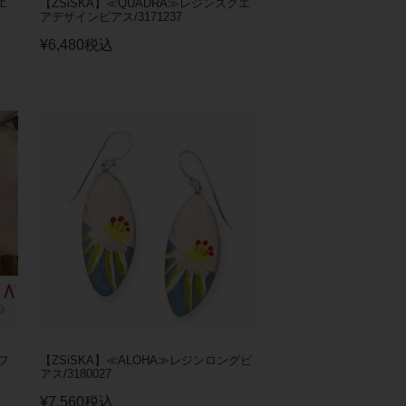
エ
【ZSiSKA】≪QUADRA≫レジンスクエ
アデザインピアス/3171237
¥
6,480
税込
フ
【ZSiSKA】≪ALOHA≫レジンロングピ
アス/3180027
¥
7,560
税込