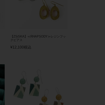
【ZSiSKA】≪RHAPSODY≫レジンフッ
クピアス
¥
12,100
税込