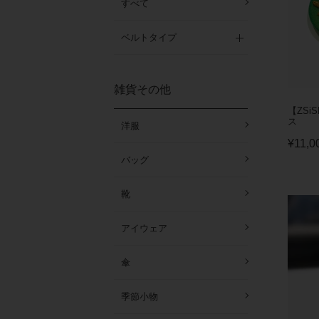
すべて
ベルトタイプ
雑貨その他
【ZSi
ス
洋服
¥
11,0
バッグ
靴
アイウェア
傘
季節小物