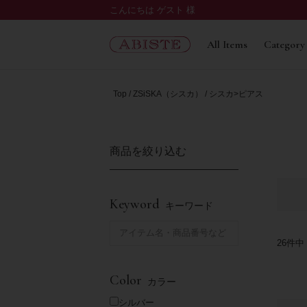
こんにちは ゲスト 様
All Items
Category
Top
ZSiSKA（シスカ）
シスカ>ピアス
商品を絞り込む
Keyword
キーワード
26
件中
Color
カラー
シルバー