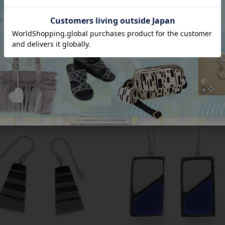
SKA】≪COLOURFUL BEADS≫レ
【ZSiSKA】≪COLOURFUL BEADS
ルピアス 3210019-
レジンビーズフックピアス/3160234**
0
税込
¥
6,750
税込