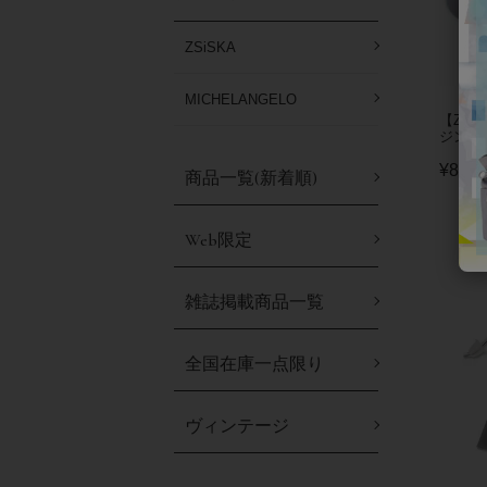
ZSiSKA
MICHELANGELO
【ZSi
ジンボー
¥
8,03
商品一覧(新着順)
Web限定
雑誌掲載商品一覧
全国在庫一点限り
ヴィンテージ