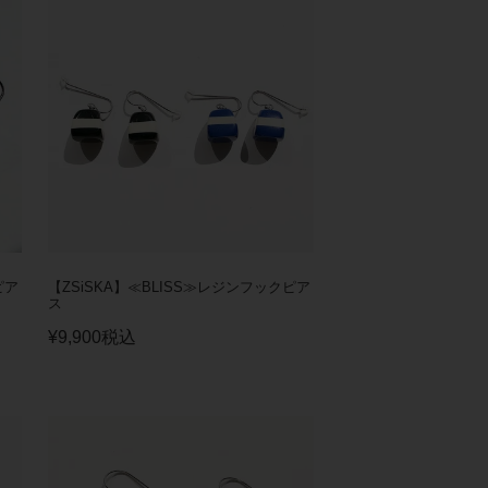
ピア
【ZSiSKA】≪BLISS≫レジンフックピア
ス
¥
9,900
税込