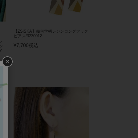
【ZSiSKA】幾何学柄レジンロングフック
ピアス/3230012
レ
¥
7,700
税込
ン
Y
×