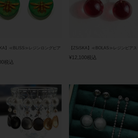
SKA】≪BLISS≫レジンロングピア
【ZSiSKA】≪BOLAS≫レジンピアス
¥
12,100
税込
00
税込