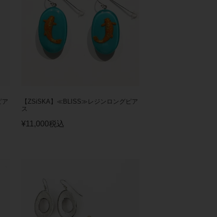
ピア
【ZSiSKA】≪BLISS≫レジンロングピア
ス
¥
11,000
税込