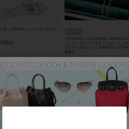
SKA】≪AMOR≫レジンロングピア
【ZSiSKA】≪FLOATING PEARLS≫
00
税込
ジンロングピアス＆ラインストーンロ
グピアス2点セット/3240057S【STOR
掲載】
¥
9,900
税込