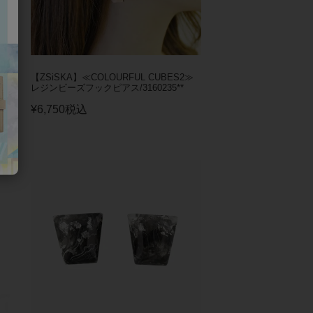
2≫
【ZSiSKA】≪COLOURFUL CUBES2≫
レジンビーズフックピアス/3160235**
¥
6,750
税込