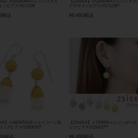
SKA】≪QUADRA≫レジンスクエ
【ZSiSKA】≪QUADRA≫レジンスク
ンピアス/3171239
アデザインピアス/3171238**
0
税込
¥
6,480
税込
SKA】≪HERITAGE≫エイコーン型
【ZSiSKA】≪TERRA≫レジンボール
ングピアス/3180032**
ックピアス/3150237**
00
税込
¥
6,480
税込