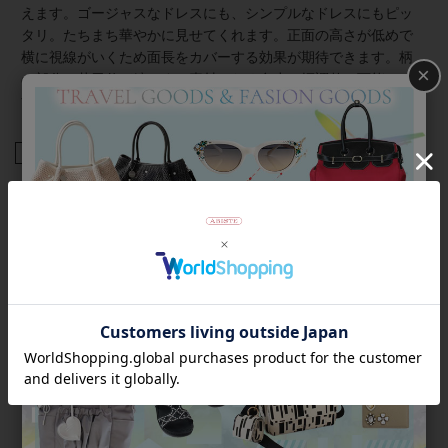
えます。ゴージャスなドレスにも、シンプルなドレスにもピッ
タリ。たちまち華やかに見せてくれます。正面の高さが低めで
横に視線がいくため面長をカバーする効果が期待できます。柄
×
の部分は若干伸び縮みする素材のため多少の幅調整は可能で
す。
商品番号
2137509
返品について