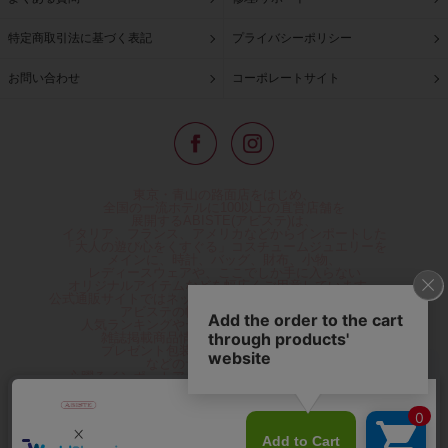
特定商取引法に基づく表記
プライバシーポリシー
お問い合わせ
コーポレートサイト
東京・青山の路面店をはじめ、
全国の一流ホテルに100以上の直営店舗を
展開するABISTE(アビステ)は、
イタリア、フランス、アメリカなどからインポートした
「大人の遊び心をくすぐる」コスチュームジュエリーを
メインに、時計、バッグ、財布、小物、
レディースウェアや、ここでしか手に入らない
オリジナルアイテムなどを幅広くご用意しています。
公式通販サイトではネックレスやイヤリングをはじめとする
アビステの幅広い商品を取り揃え、
人気ランキングやテレビなどメディア着用商品、
雑誌掲載商品情報を紹介するコンテンツ、
プレゼント包装無料や独自のポイント還元
などのサービスをご提供。
心躍るインポートアクセサリーや時計、小物などで、
お客様の日常をほんの少し豊かにし、
夢やときめきを与えられるよう願っています。
◆ギフトラッピング無料/11,000円以上のご注文で送料無料◆