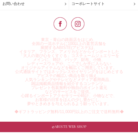
お問い合わせ
コーポレートサイト
東京・青山の路面店をはじめ、
全国の一流ホテルに100以上の直営店舗を
展開するABISTE(アビステ)は、
イタリア、フランス、アメリカなどからインポートした
「大人の遊び心をくすぐる」コスチュームジュエリーを
メインに、時計、バッグ、財布、小物、
レディースウェアや、ここでしか手に入らない
オリジナルアイテムなどを幅広くご用意しています。
公式通販サイトではネックレスやイヤリングをはじめとする
アビステの幅広い商品を取り揃え、
人気ランキングやテレビなどメディア着用商品、
雑誌掲載商品情報を紹介するコンテンツ、
プレゼント包装無料や独自のポイント還元
などのサービスをご提供。
心躍るインポートアクセサリーや時計、小物などで、
お客様の日常をほんの少し豊かにし、
夢やときめきを与えられるよう願っています。
◆ギフトラッピング無料/11,000円以上のご注文で送料無料◆
©ABISTE WEB SHOP