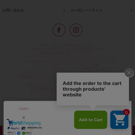
お問い合わせ
コーポレートサイト
東京・青山の路面店をはじめ、
全国の一流ホテルに100以上の直営店舗を
展開するABISTE(アビステ)は、
イタリア、フランス、アメリカなどからインポートした
「大人の遊び心をくすぐる」コスチュームジュエリーを
メインに、時計、バッグ、財布、小物、
レディースウェアや、ここでしか手に入らない
オリジナルアイテムなどを幅広くご用意しています。
公式通販サイトではネックレスやイヤリングをはじめとする
アビステの幅広い商品を取り揃え、
人気ランキングやテレビなどメディア着用商品、
雑誌掲載商品情報を紹介するコンテンツ、
プレゼント包装無料や独自のポイント還元
などのサービスをご提供。
心躍るインポートアクセサリーや時計、小物などで、
お客様の日常をほんの少し豊かにし、
夢やときめきを与えられるよう願っています。
◆ギフトラッピング無料/11,000円以上のご注文で送料無料◆
©ABISTE WEB SHOP