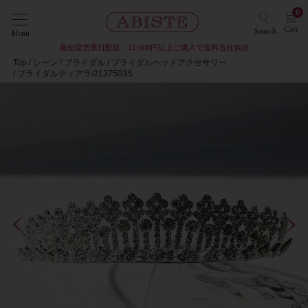
0
Cart
Search
Menu
最短翌営業日配送・11,000円以上ご購入で送料当社負担
Top
シーン
ブライダル
ブライダルヘッドアクセサリー
ブライダルティアラ/2137503S