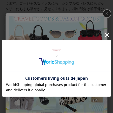
えます。ゴージャスなドレスにも、シンプルなドレスにもピッ
タリ。たちまち華やかに見せてくれます。柄の部分は若干伸び
×
縮みする素材のため多少の幅調整は可能です。
商品番号
2137503
返品について
Category
アイテムカテゴリー