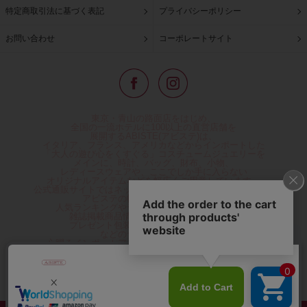
特定商取引法に基づく表記
プライバシーポリシー
お問い合わせ
コーポレートサイト
東京・青山の路面店をはじめ、
全国の一流ホテルに100以上の直営店舗を
展開するABISTE(アビステ)は、
イタリア、フランス、アメリカなどからインポートした
「大人の遊び心をくすぐる」コスチュームジュエリーを
メインに、時計、バッグ、財布、小物、
レディースウェアや、ここでしか手に入らない
オリジナルアイテムなどを幅広くご用意しています。
公式通販サイトではネックレスやイヤリングをはじめとする
アビステの幅広い商品を取り揃え、
人気ランキングやテレビなどメディア着用商品、
雑誌掲載商品情報を紹介するコンテンツ、
プレゼント包装無料や独自のポイント還元
などのサービスをご提供。
心躍るインポートアクセサリーや時計、小物などで、
お客様の日常をほんの少し豊かにし、
夢やときめきを与えられるよう願っています。
◆ギフトラッピング無料/11,000円以上のご注文で送料無料◆