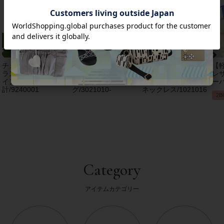
チェコクリスタルガ
【アンジェラカプッ
8mm玉マジョルカパ
【
ラス立体リボンデザ
チ】イタリア製大ぶ
ール×キュービック
レザ
インベルト時
りイヤリン
ジルコニアフラワー
ーバ
計/9240001
グ/3021010-
ネックレス/1021016
2B
Category
アイテムカテゴリー