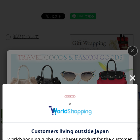
返品について
×
おすすめアイテム
チェコクリスタルガ
【アンジェラカプッ
8mm玉マジョルカパ
【
ラス立体リボンデザ
チ】イタリア製大ぶ
ール×キュービック
レザ
インベルト時
りイヤリン
ジルコニアフラワー
ーバ