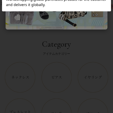
計/9240001
グ/3021010-
ネックレス/1021016
2B
Category
アイテムカテゴリー