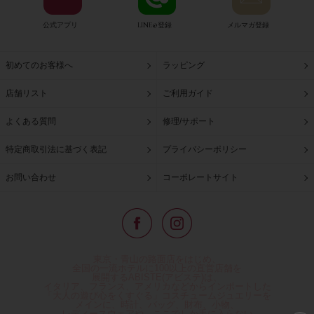
公式アプリ
LINE@登録
メルマガ登録
初めてのお客様へ
ラッピング
店舗リスト
ご利用ガイド
よくある質問
修理/サポート
特定商取引法に基づく表記
プライバシーポリシー
お問い合わせ
コーポレートサイト
東京・青山の路面店をはじめ、
全国の一流ホテルに100以上の直営店舗を
展開するABISTE(アビステ)は、
イタリア、フランス、アメリカなどからインポートした
「大人の遊び心をくすぐる」コスチュームジュエリーを
メインに、時計、バッグ、財布、小物、
レディースウェアや、ここでしか手に入らない