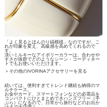
「よく見るとほんのり縞模様」なのですが、こ
れが印象を変え、高級感を高めてくれるので
す。
淡いミルキーなアイボリーカラーは、合わせや
すさが抜群でどのようなシーン・コーディネー
トでもお使いいただけます。
＞その他のIVORINAアクセサリーを見る
続いては、便利すぎてトレンド継続も納得のマ
ルチケース。
お金やカード、スマートフォンなどの必需品を
コンパクトにひとまとめできハンズフリー（手
ぶら）になるので、日常から旅行などのお出か
けまで大活躍！