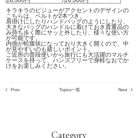
16,500円
16,500円
キラキラのビジューがアクセントのデザインの
こちらは、ベルトが2本つき。
肩掛けにしたりハンドバッグのようにしたり、
大きなバッグのハンドルに着けておき貴重品の
み持ち歩く際にサッと外したり、様々な使い方
が可能です。
内側が蛇腹状になっており大きく開くので、中
が見やすいのも嬉しいポイント。
ご近所の普段使いから旅行にも大活躍のマルチ
ケースを持って、ハンズフリーで身軽なおでか
けをお楽しみください。
Prev
Topics一覧
Next
Category