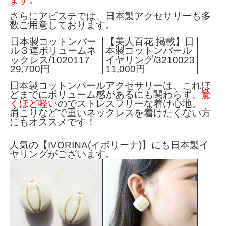
さらにアビステでは、
日本製アクセサリー
も多
数ご用意しております。
日本製コットンパー
【美人百花 掲載】日
ル３連ボリュームネ
本製コットンパール
ックレス/1020117
イヤリング/3210023
29,700円
11,000円
日本製コットンパールアクセサリーは、これほ
どまでにボリューム感があるにも関わらず、
驚
くほど軽い
のでストレスフリーな着け心地。
肩こりなどで重いネックレスを着けたくない方
にもオススメです！
人気の【IVORINA(イボリーナ)】にも日本製イ
ヤリングがございます。