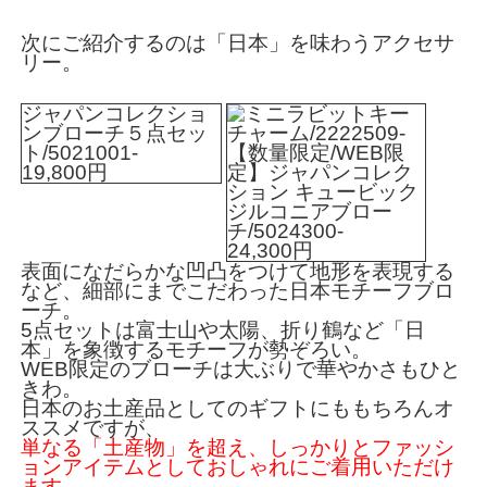
次にご紹介するのは
「日本」を味わうアクセサ
リー
。
ジャパンコレクショ
ンブローチ５点セッ
ト/5021001-
【数量限定/WEB限
19,800円
定】ジャパンコレク
ション キュービック
ジルコニアブロー
チ/5024300-
24,300円
表面になだらかな凹凸をつけて地形を表現する
など、細部にまでこだわった日本モチーフブロ
ーチ。
5点セットは富士山や太陽、折り鶴など「日
本」を象徴するモチーフが勢ぞろい。
WEB限定のブローチは大ぶりで華やかさもひと
きわ。
日本のお土産品としてのギフトにももちろんオ
ススメですが、
単なる「土産物」を超え、しっかりとファッシ
ョンアイテムとしておしゃれにご着用いただけ
ます
。