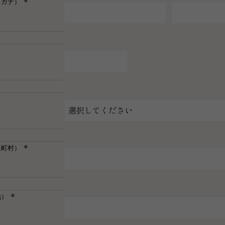
リガナ）
(必
須)
区町村）
(必
須)
地）
(必
須)