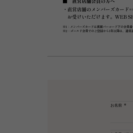
直営店舗会員の方へ
・直営店舗のメンバーズカード
※
お受けいただけます。WEB 
※1：メンバーズカードは裏面バーコード下の会員番
※2：ゴールド会員でのご登録から1年以降は、通常
お名前
(必
須)