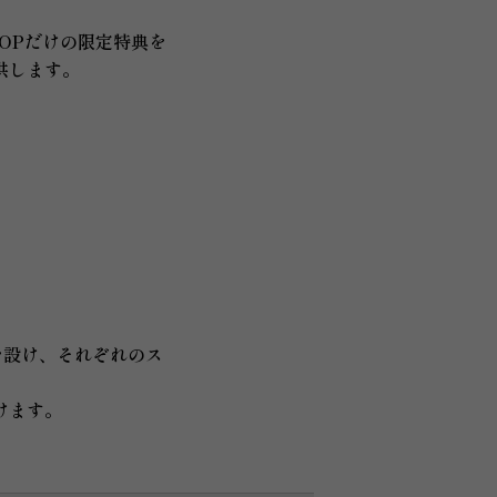
OPだけの限定特典を
供します。
スを設け、それぞれのス
けます。