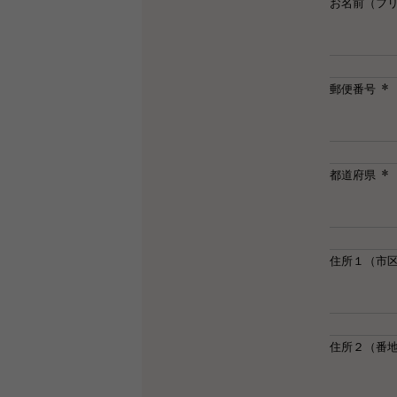
お名前（フ
郵便番号
(必
須)
都道府県
(必
須)
住所１（市
住所２（番