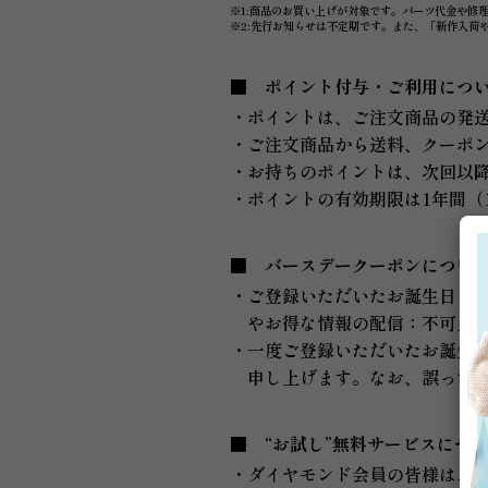
※1:商品のお買い上げが対象です。パーツ代金や修
※2:先行お知らせは不定期です。また、「新作入荷
ポイント付与・ご利用につ
・ポイントは、ご注文商品の発
・ご注文商品から送料、クーポン
・お持ちのポイントは、次回以降
・ポイントの有効期限は1年間（
バースデークーポンについ
・ご登録いただいたお誕生日を
やお得な情報の配信：不可」
・一度ご登録いただいたお誕生
申し上げます。なお、誤って
“お試し”無料サービスにつ
・ダイヤモンド会員の皆様は、月