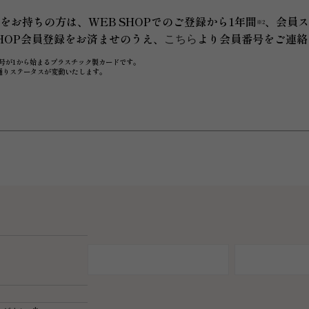
をお持ちの方は、WEB SHOPでのご登録から1年間
、会員
1
※2
SHOP会員登録をお済ませのうえ、
より会員番号をご連絡
こちら
号が1から始まるプラスチック製カードです。
通りステータスが変動いたします。