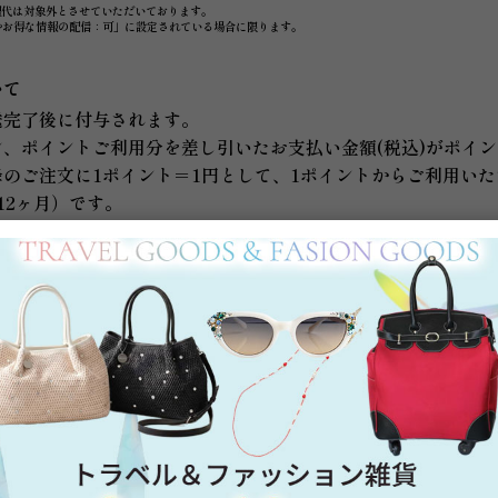
理代は対象外とさせていただいております。
やお得な情報の配信：可」に設定されている場合に限ります。
いて
送完了後に付与されます。
、ポイントご利用分を差し引いたお支払い金額(税込)がポイ
のご注文に1ポイント＝1円として、1ポイントからご利用い
12ヶ月）です。
て
もとに、お誕生月の1日にクーポンプレゼントのお知らせメール
の場合はメールのお届けができません。よろしければぜひ「可
日は変更できません。あらかじめご了承の上、正しい生年月日
ご登録いただいた場合、バースデークーポンもご登録のお誕生
いて
に1回まで交換／返品にかかる費用を当社で負担いたします。