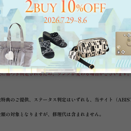
しいただくことができます。
。交換／返品いただけるのはご自宅でのご試着程度の商品に限
いて
日までの累計お買上げ金額に基づき、4月にステータスを判定さ
購入金額に達した場合は上記の判定タイミングを待たず、ご購
けるようになります。
会員の方は、2026年3月31日まで現在のランクから下がることはご
表に基づき判定されるため、ランクが変わる場合がございます
典のご提供、ステータス判定はいずれも、当サイト（ABISTE
金額の対象となりますが、修理代は含まれません。