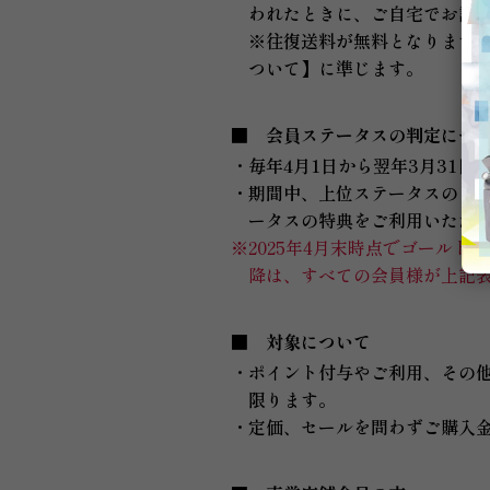
われたときに、ご自宅でお試
※往復送料が無料となります
ついて】に準じます。
会員ステータスの判定につ
・毎年4月1日から翌年3月31
・期間中、上位ステータスのご
ータスの特典をご利用いただ
※2025年4月末時点でゴールド
降は、すべての会員様が上記
対象について
・ポイント付与やご利用、その他特
限ります。
・定価、セールを問わずご購入