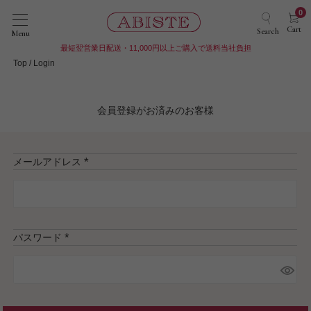
0
Cart
Search
Menu
最短翌営業日配送・11,000円以上ご購入で送料当社負担
Top
Login
会員登録がお済みのお客様
メールアドレス
(
必
須
)
パスワード
(
必
須
)