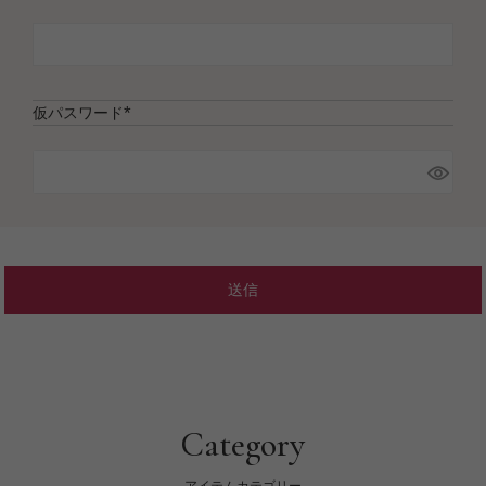
(
必
須
)
仮パスワード
(
必
須
)
送信
Category