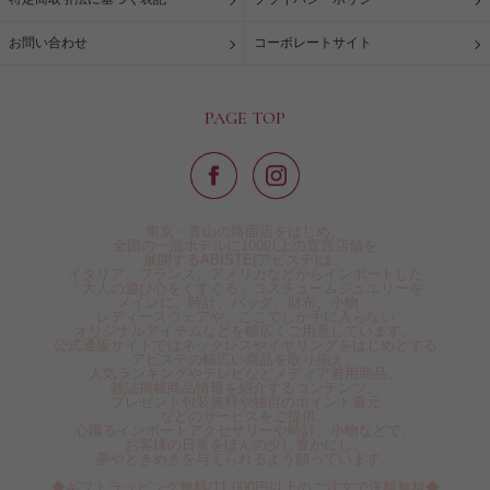
お問い合わせ
コーポレートサイト
PAGE TOP
東京・青山の路面店をはじめ、
全国の一流ホテルに100以上の直営店舗を
展開するABISTE(アビステ)は、
イタリア、フランス、アメリカなどからインポートした
「大人の遊び心をくすぐる」コスチュームジュエリーを
メインに、時計、バッグ、財布、小物、
レディースウェアや、ここでしか手に入らない
オリジナルアイテムなどを幅広くご用意しています。
公式通販サイトではネックレスやイヤリングをはじめとする
アビステの幅広い商品を取り揃え、
人気ランキングやテレビなどメディア着用商品、
雑誌掲載商品情報を紹介するコンテンツ、
プレゼント包装無料や独自のポイント還元
などのサービスをご提供。
心躍るインポートアクセサリーや時計、小物などで、
お客様の日常をほんの少し豊かにし、
夢やときめきを与えられるよう願っています。
◆ギフトラッピング無料/11,000円以上のご注文で送料無料◆