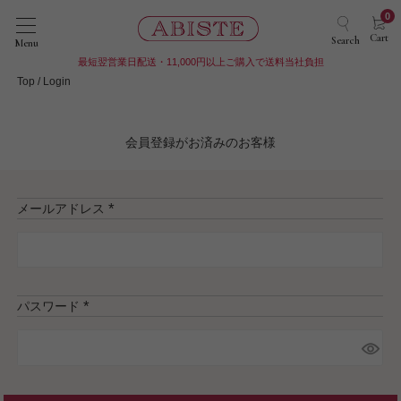
0
Cart
Search
Menu
最短翌営業日配送・11,000円以上ご購入で送料当社負担
Top
Login
会員登録がお済みのお客様
メールアドレス
(
必
須
)
パスワード
(
必
須
)