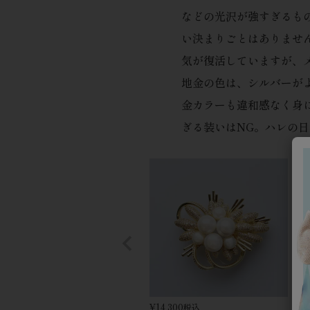
などの光沢が強すぎるも
い決まりごとはありませ
気が復活していますが、
地金の色は、シルバーが
金カラーも違和感なく身
ぎる装いはNG。ハレの
¥
14,300
¥
5
税込