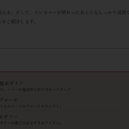
添える、そして、セレモニーが終わったあとにもしっかり活用
たをご紹介します。
チ基本ガイド
ド。マナーや基本的な付け方をマスター！
ブローチ
りなモチーフのブローチをセレクト。
セサリー
サリーの選び方＆おすすめアイテム。