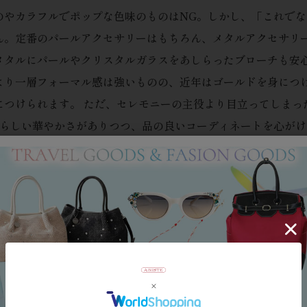
のやカラフルでポップな色味のものはNG。しかし、「これで
ん。定番のパールアクセサリーはもちろん、メタルアクセサリ
メタルにパールやクリスタルガラスをあしらったブローチも安
より一層フォーマル感は強いものの、近年はゴールドを身につ
につけられます。 ただ、セレモニーの主役より目立ってしまっ
日らしい華やかさがありつつ、品の良いコーディネートを心が
,940
¥
14,300
¥
16,
税込
税込