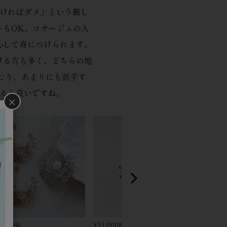
なければダメ」という厳し
ーもOK。コサージュの人
心して身につけられます。
ける方も多く、どちらの地
たり、あまりにも派手す
けると良いですね。
×
500
¥
11,000
¥
9,900
税込
税込