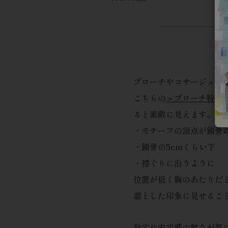
ブローチやコサージュを
こちらの
＞ブローチ特集
ると素敵に見えます。お
・モチーフの頂点が鎖骨
・鎖骨の5cmくらい下
・襟ぐりに沿うように
位置が低く胸のあたりだ
凛とした印象に見せるこ
針穴や安定感の無さが気