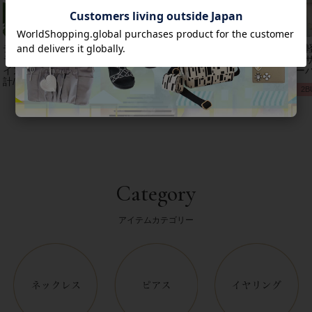
チェコクリスタルガ
【アンジェラカプッ
8mm玉マジョルカパ
【
ラス立体リボンデザ
チ】イタリア製大ぶ
ール×キュービック
レザ
インベルト時
りイヤリン
ジルコニアフラワー
ーバ
計/9240001
グ/3021010-
ネックレス/1021016
2B
Category
アイテムカテゴリー