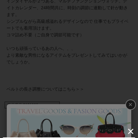
インダイヤルが２つある、マルチファンクションウォッチ。デ
イトカレンダー、24時間共に、時刻の調節に連動して針が動き
ます。
シンプルながら高級感溢れるデザインなので 仕事でもプライベ
ートでも着用頂けます。
コマ詰め不要（ご自身で調節可能です）
いつも頑張っているあの人へ、、、
より素敵な男性になるアイテムをプレゼントしてみてはいかが
でしょうか。
ベルトの長さ調整については
こちら＞＞
×
商品番号
9191008