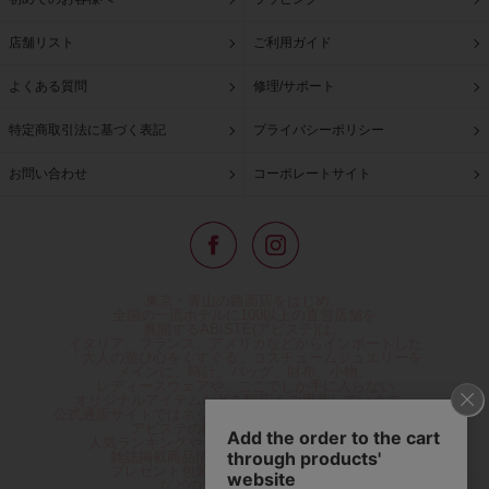
店舗リスト
ご利用ガイド
よくある質問
修理/サポート
特定商取引法に基づく表記
プライバシーポリシー
お問い合わせ
コーポレートサイト
東京・青山の路面店をはじめ、
全国の一流ホテルに100以上の直営店舗を
展開するABISTE(アビステ)は、
イタリア、フランス、アメリカなどからインポートした
「大人の遊び心をくすぐる」コスチュームジュエリーを
メインに、時計、バッグ、財布、小物、
レディースウェアや、ここでしか手に入らない
オリジナルアイテムなどを幅広くご用意しています。
公式通販サイトではネックレスやイヤリングをはじめとする
アビステの幅広い商品を取り揃え、
人気ランキングやテレビなどメディア着用商品、
雑誌掲載商品情報を紹介するコンテンツ、
プレゼント包装無料や独自のポイント還元
などのサービスをご提供。