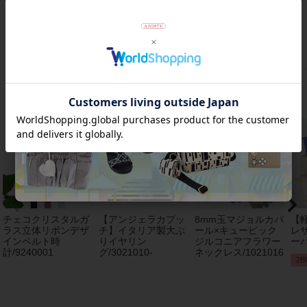
返品について
おすすめアイテム
チェコクリスタルガ
【アンジェラカプッ
8mm玉マジョルカパ
【
ラス立体リボンデザ
チ】イタリア製大ぶ
ール×キュービック
レザ
インベルト時
りイヤリン
ジルコニアフラワー
ーバ
計/9240001
グ/3021010-
ネックレス/1021016
2B