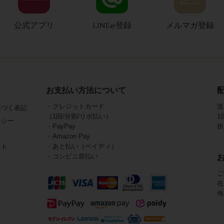
公式アプリ
LINE@登録
メルマガ登録
お支払い方法について
・クレジットカード
送
基づく表記
（1回/分割/リボ払い）
1
リシー
・PayPay
担
・Amazon Pay
・あと払い（ペイディ）
イト
・コンビニ前払い
ご
在
海