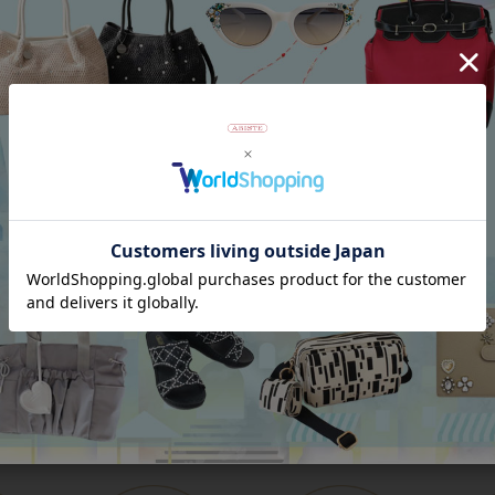
アンジェラカプッチ】イタリア製大ぶ
8mm玉マジョルカパール×キュー
ヤリング/3021010-
ジルコニアフラワーネックレス/102
Category
アイテムカテゴリー