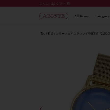
こんにちは ゲスト 様
All Items
Category
Top
時計
カラーフェイスラウンド型腕時計/91500