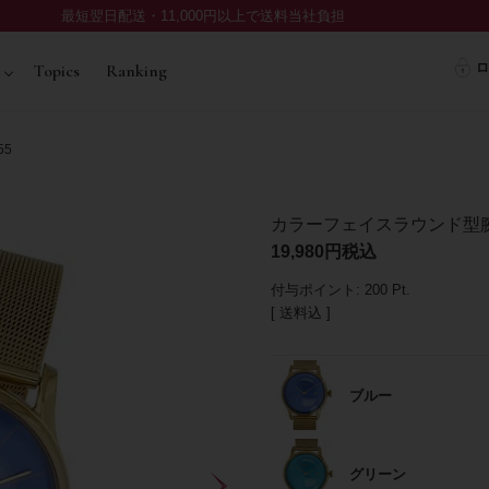
最短翌日配送・11,000円以上で送料当社負担
ロ
Topics
Ranking
55
カラーフェイスラウンド型腕時
19,980
税込
付与ポイント:
200
Pt.
送料込
ブルー
グリーン