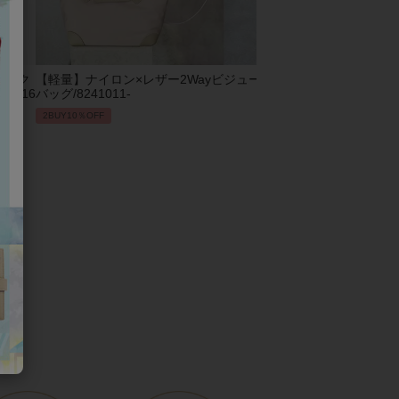
ビック
【軽量】ナイロン×レザー2Wayビジュー
2Wayエコファーバッグ/82
1016
バッグ/8241011-
2BUY10％OFF