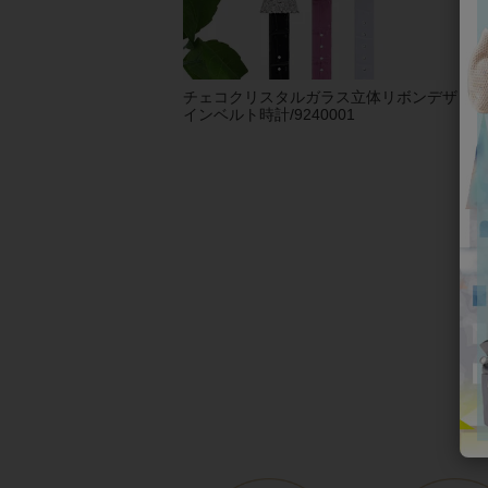
チェコクリスタルガラス立体リボンデザ
【
インベルト時計/9240001
りイ