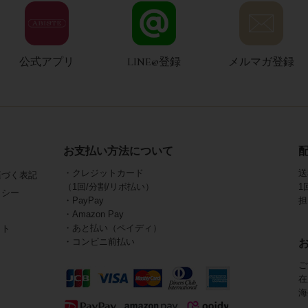
公式アプリ
LINE@登録
メルマガ登録
お支払い方法について
・クレジットカード
送
基づく表記
（1回/分割/リボ払い）
1
リシー
・PayPay
担
・Amazon Pay
・あと払い（ペイディ）
イト
・コンビニ前払い
ご
在
海