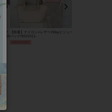
ビック
【軽量】ナイロン×レザー2Wayビジュー
2Wayエコファーバッグ/82
1016
バッグ/8241011-
2BUY10％OFF