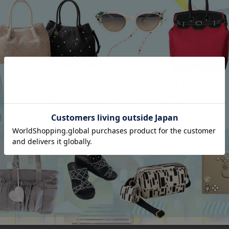
アンジェラカプッチ】イタリア製大ぶ
8mm玉マジョルカパール×キュー
ヤリング/3021010-
ジルコニアフラワーネックレス/102
Category
アイテムカテゴリー