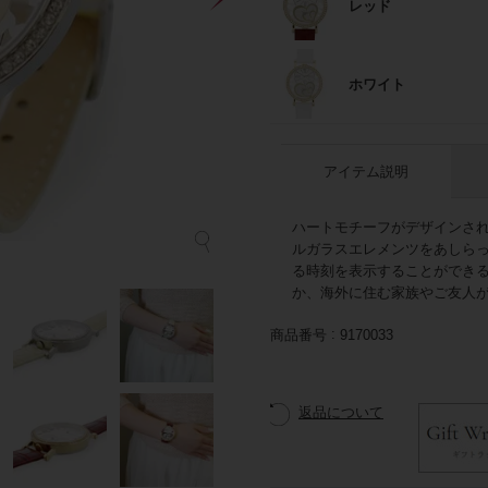
レッド
ホワイト
アイテム説明
ハートモチーフがデザインさ
ルガラスエレメンツをあしらっ
ア
る時刻を表示することができ
か、海外に住む家族やご友人
商品番号
9170033
返品について