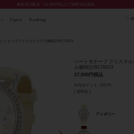
最短翌日配送・11,000円以上で送料当社負担
ロ
Topics
Ranking
 ビッグフェイスデュアル腕時計/9170033
ハートモチーフ クリスタル
ル腕時計/9170033
27,000
税込
付与ポイント:
270
Pt.
送料込
アイボリー