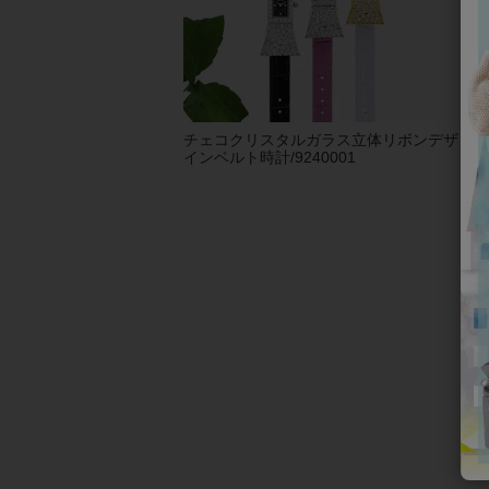
チェコクリスタルガラス立体リボンデザ
【
インベルト時計/9240001
りイ