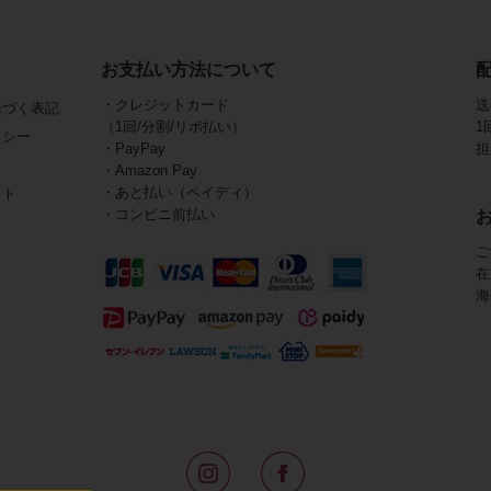
お支払い方法について
・クレジットカード
送
基づく表記
（1回/分割/リボ払い）
1
リシー
・PayPay
担
・Amazon Pay
・あと払い（ペイディ）
イト
・コンビニ前払い
ご
在
海