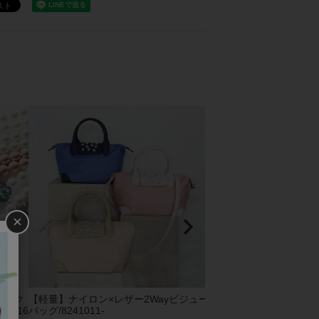
×
ビック
【軽量】ナイロン×レザー2Wayビジュー
2Wayエコファーバッグ/82
1016
バッグ/8241011-