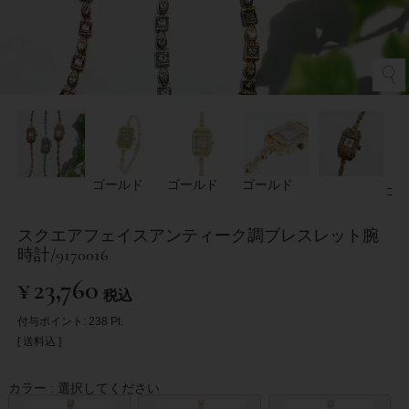
ゴールド
ゴールド
ゴールド
ゴ
スクエアフェイスアンティーク調ブレスレット腕
時計/9170016
¥
23,760
税込
付与ポイント:
238
Pt.
送料込
カラー
選択してください