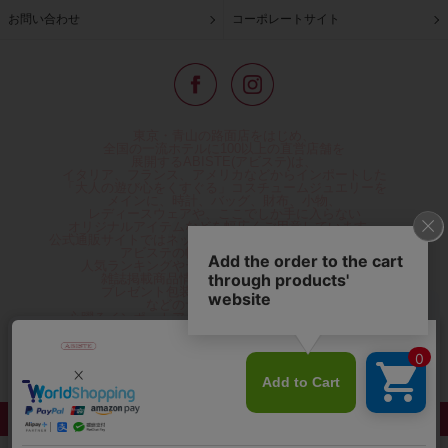
お問い合わせ
コーポレートサイト
東京・青山の路面店をはじめ、
全国の一流ホテルに100以上の直営店舗を
展開するABISTE(アビステ)は、
イタリア、フランス、アメリカなどからインポートした
「大人の遊び心をくすぐる」コスチュームジュエリーを
メインに、時計、バッグ、財布、小物、
レディースウェアや、ここでしか手に入らない
オリジナルアイテムなどを幅広くご用意しています。
公式通販サイトではネックレスやイヤリングをはじめとする
アビステの幅広い商品を取り揃え、
人気ランキングやテレビなどメディア着用商品、
雑誌掲載商品情報を紹介するコンテンツ、
プレゼント包装無料や独自のポイント還元
などのサービスをご提供。
心躍るインポートアクセサリーや時計、小物などで、
お客様の日常をほんの少し豊かにし、
夢やときめきを与えられるよう願っています。
◆ギフトラッピング無料/11,000円以上のご注文で送料無料◆
©ABISTE WEB SHOP