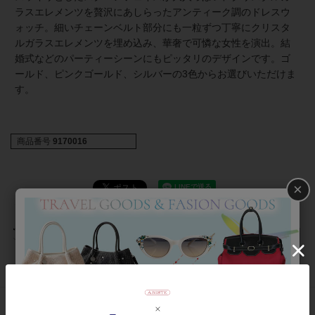
ラスエレメンツを贅沢にあしらったアンティーク調のドレスウ
ォッチ。細いチェーンベルト部分にも一粒ずつ丁寧にクリスタ
ルガラスエレメンツを埋め込み、華奢で可憐な女性を演出。結
婚式などのパーティーシーンにもピッタリのデザインです。ゴ
ールド、ピンクゴールド、シルバーの3色からお選びいただけま
す。
商品番号
9170016
×
返品について
おすすめアイテム