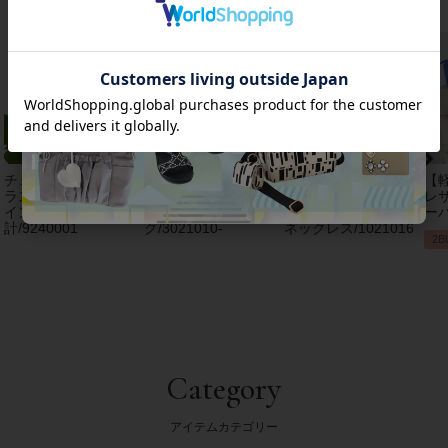
チェコクリスタルガ
【アンジェラカプッ
8mm玉マジョルカパ
【
ラス立体リボンデザ
チ】イタリア製大ぶ
ール×キュービック
レザ
インベルト時
りイヤリン
ジルコニアフラワー
ーバ
計/9240001
グ/3021010-
ネックレス/1021016
2B
Category
アイテムカテゴリー