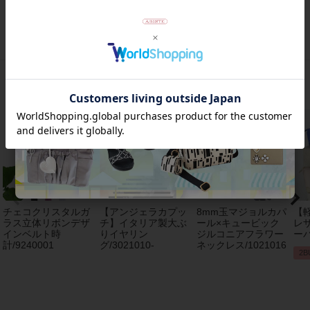
返品について
おすすめアイテム
チェコクリスタルガ
【アンジェラカプッ
8mm玉マジョルカパ
【
ラス立体リボンデザ
チ】イタリア製大ぶ
ール×キュービック
レザ
インベルト時
りイヤリン
ジルコニアフラワー
ーバ
計/9240001
グ/3021010-
ネックレス/1021016
2B