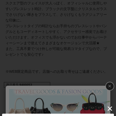
スクエア型のフェイスが大人っぽく、オフィシャルに使用しや
すいブレスレット時計。ブラックの文字盤にクリスタルガラス
でさりげない輝きをプラスして、さりげなくもラグジュアリー
な印象に。
ブレスレットタイプの時計ならお手持ちのブレスレットやバン
グルともコーディネートしやすく、アクセサリー感覚でお着け
いただけます。オフィスでも浮かないのでお仕事中からパーテ
ィーシーンまで使えてさまざまなオケージョンで大活躍★
また、工具不要でつけ外しが可能な簡易コマタイプなので、プ
レゼントでも安心です♪
※WEB限定商品です。店舗へのお取り寄せはご遠慮ください。
×
商品番号
9400053