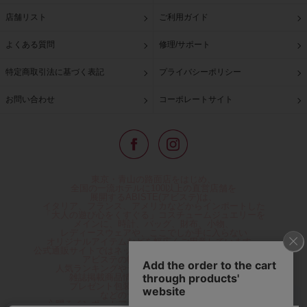
店舗リスト
ご利用ガイド
よくある質問
修理/サポート
特定商取引法に基づく表記
プライバシーポリシー
お問い合わせ
コーポレートサイト
東京・青山の路面店をはじめ、
全国の一流ホテルに100以上の直営店舗を
展開するABISTE(アビステ)は、
イタリア、フランス、アメリカなどからインポートした
「大人の遊び心をくすぐる」コスチュームジュエリーを
メインに、時計、バッグ、財布、小物、
レディースウェアや、ここでしか手に入らない
オリジナルアイテムなどを幅広くご用意しています。
公式通販サイトではネックレスやイヤリングをはじめとする
アビステの幅広い商品を取り揃え、
人気ランキングやテレビなどメディア着用商品、
雑誌掲載商品情報を紹介するコンテンツ、
プレゼント包装無料や独自のポイント還元
などのサービスをご提供。
心躍るインポートアクセサリーや時計、小物などで、