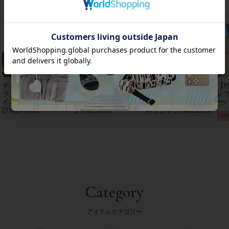
チェコクリスタルガ
【アンジェラカプッ
8mm玉マジョルカパ
【
ラス立体リボンデザ
チ】イタリア製大ぶ
ール×キュービック
レザ
インベルト時
りイヤリン
ジルコニアフラワー
ーバ
計/9240001
グ/3021010-
ネックレス/1021016
2B
Category
アイテムカテゴリー