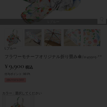
Lブルー
Lブルー
フラワーモチーフオリジナル折り畳み傘/2149505-**
¥
9,900
税込
付与ポイント:
99
Pt.
2BUY10％OFF
カラー
選択してください