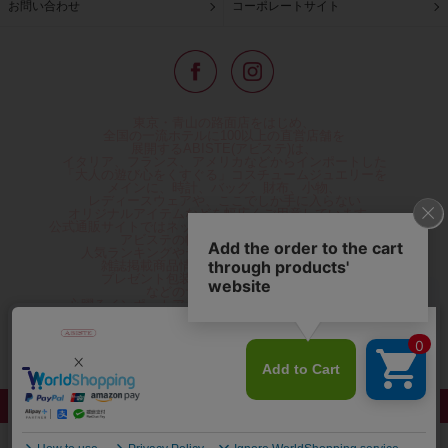
お問い合わせ
コーポレートサイト
東京・青山の路面店をはじめ、
全国の一流ホテルに100以上の直営店舗を
展開するABISTE(アビステ)は、
イタリア、フランス、アメリカなどからインポートした
「大人の遊び心をくすぐる」コスチュームジュエリーを
メインに、時計、バッグ、財布、小物、
レディースウェアや、ここでしか手に入らない
オリジナルアイテムなどを幅広くご用意しています。
公式通販サイトではネックレスやイヤリングをはじめとする
アビステの幅広い商品を取り揃え、
人気ランキングやテレビなどメディア着用商品、
雑誌掲載商品情報を紹介するコンテンツ、
プレゼント包装無料や独自のポイント還元
などのサービスをご提供。
心躍るインポートアクセサリーや時計、小物などで、
お客様の日常をほんの少し豊かにし、
夢やときめきを与えられるよう願っています。
◆ギフトラッピング無料/11,000円以上のご注文で送料無料◆
©ABISTE WEB SHOP