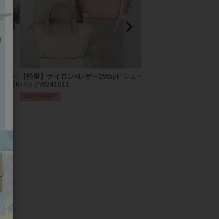
ビック
【軽量】ナイロン×レザー2Wayビジュー
2Wayエコファーバッグ/82
1016
バッグ/8241011-
2BUY10％OFF