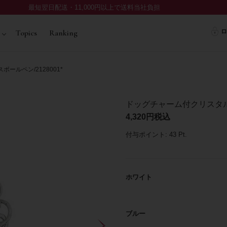
最短翌日配送・11,000円以上で送料当社負担
ロ
Topics
Ranking
ルペン/2128001*
ドッグチャーム付クリスタルガ
4,320
税込
付与ポイント:
43
Pt.
ホワイト
ブルー