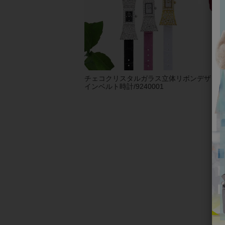
チェコクリスタルガラス立体リボンデザ
【
インベルト時計/9240001
りイ