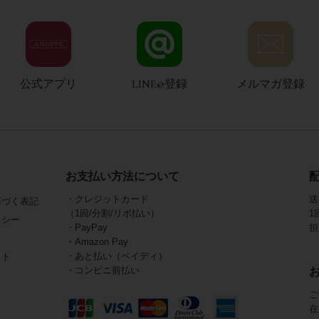
公式アプリ
LINE@登録
メルマガ登録
お支払い方法について
・クレジットカード
送
基づく表記
（1回/分割/リボ払い）
1
リシー
・PayPay
担
・Amazon Pay
・あと払い（ペイディ）
イト
・コンビニ前払い
ご
在