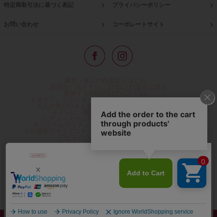
特定商取引法に基づく表記
プライバシーポリシー
お問い合わせ
コーポレートサイト
東京・青山の路面店をはじめ、
全国の一流ホテルに100以上の直営店舗を
展開するABISTE(アビステ)は、
イタリア、フランス、アメリカなどからインポートした
「大人の遊び心をくすぐる」コスチュームジュエリーを
メインに、時計、バッグ、財布、小物、
レディースウェアや、ここでしか手に入らない
オリジナルアイテムなどを幅広くご用意しています。
公式通販サイトではネックレスやイヤリングをはじめとする
アビステの幅広い商品を取り揃え、
人気ランキングやテレビなどメディア着用商品、
雑誌掲載商品情報を紹介するコンテンツ、
プレゼント包装無料や独自のポイント還元
などのサービスをご提供。
心躍るインポートアクセサリーや時計、小物などで、
お客様の日常をほんの少し豊かにし、
夢やときめきを与えられるよう願っています。
◆ギフトラッピング無料/11,000円以上のご注文で送料無料◆