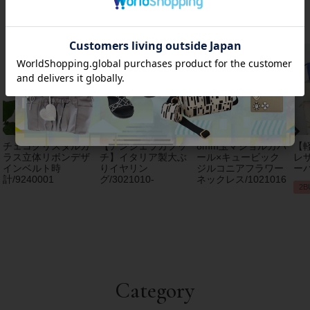
おすすめアイテム
チェコクリスタルガ
【アンジェラカプッ
8mm玉マジョルカパ
【
ラス立体リボンデザ
チ】イタリア製大ぶ
ール×キュービック
レザ
インベルト時
りイヤリン
ジルコニアフラワー
ーバ
計/9240001
グ/3021010-
ネックレス/1021016
2B
Category