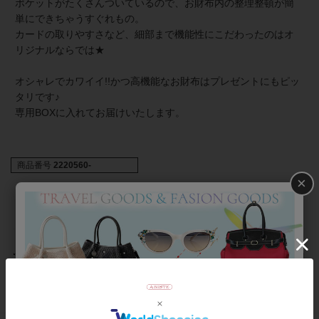
ポケットがたくさんついているので、お財布内の整理整頓が簡
単にできちゃうすぐれもの。
カードの取りやすさなど、細部まで機能性にこだわったのはオ
リジナルならでは★
オシャレでカワイイ!!かつ高機能なお財布はプレゼントにもピッ
タリです♪
専用BOXに入れてお届けいたします。
商品番号
2220560-
×
返品について