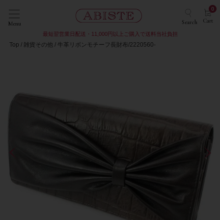
0
Cart
Search
Menu
最短翌営業日配送・11,000円以上ご購入で送料当社負担
Top
雑貨その他
牛革リボンモチーフ長財布/2220560-