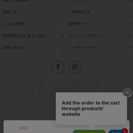
店舗リスト
ご利用ガイド
よくある質問
修理/サポート
特定商取引法に基づく表記
プライバシーポリシー
お問い合わせ
コーポレートサイト
東京・青山の路面店をはじめ、
全国の一流ホテルに100以上の直営店舗を
展開するABISTE(アビステ)は、
イタリア、フランス、アメリカなどからインポートした
「大人の遊び心をくすぐる」コスチュームジュエリーを
メインに、時計、バッグ、財布、小物、
レディースウェアや、ここでしか手に入らない
オリジナルアイテムなどを幅広くご用意しています。
公式通販サイトではネックレスやイヤリングをはじめとする
アビステの幅広い商品を取り揃え、
人気ランキングやテレビなどメディア着用商品、
雑誌掲載商品情報を紹介するコンテンツ、
プレゼント包装無料や独自のポイント還元
などのサービスをご提供。