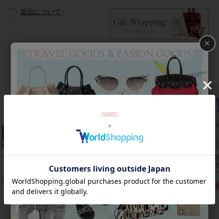
返品について
×
おすすめアイテム
チェコクリスタルガ
【アンジェラカプッ
8mm玉マジョルカパ
【
ラス立体リボンデザ
チ】イタリア製大ぶ
ール×キュービック
レザ
インベルト時
りイヤリン
ジルコニアフラワー
ーバ
計/9240001
グ/3021010-
ネックレス/1021016
2B